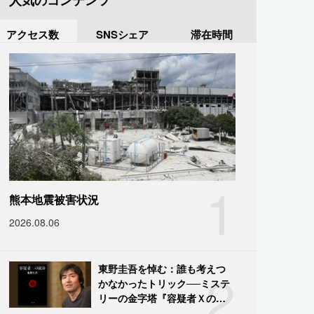
人気のコンテンツ
アクセス数
SNSシェア
滞在時間
1
熊本地震被害状況
2026.08.06
2
東野圭吾を悼む：誰も考えつ
かなかったトリック──ミステ
リーの金字塔『容疑者Ｘの献
身』の舞台裏