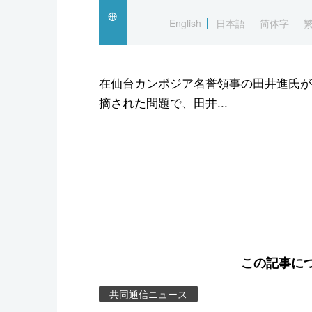
スポーツ・東京2020
English
日本語
简体字
在仙台カンボジア名誉領事の田井進氏が
摘された問題で、田井...
この記事に
共同通信ニュース