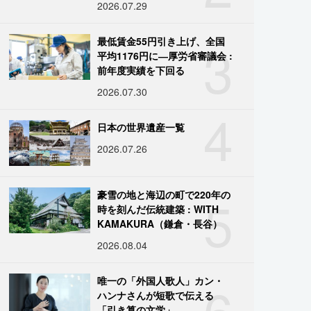
2026.07.29
3
最低賃金55円引き上げ、全国
平均1176円に―厚労省審議会 :
前年度実績を下回る
2026.07.30
4
日本の世界遺産一覧
2026.07.26
5
豪雪の地と海辺の町で220年の
時を刻んだ伝統建築 : WITH
KAMAKURA（鎌倉・長谷）
2026.08.04
6
唯一の「外国人歌人」カン・
ハンナさんが短歌で伝える
「引き算の文学」