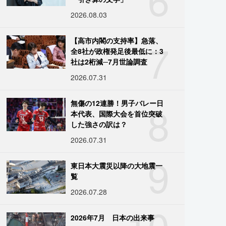
2026.08.03
7
【高市内閣の支持率】急落、
全8社が政権発足後最低に：3
社は2桁減─7月世論調査
2026.07.31
8
無傷の12連勝！男子バレー日
本代表、国際大会を首位突破
した強さの訳は？
2026.07.31
9
東日本大震災以降の大地震一
覧
2026.07.28
10
2026年7月 日本の出来事