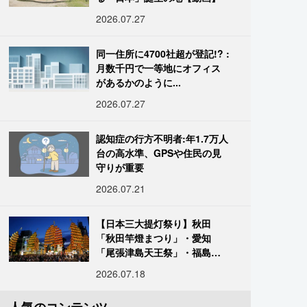
2026.07.27
同一住所に4700社超が登記!? :
月数千円で一等地にオフィス
があるかのように...
2026.07.27
認知症の行方不明者:年1.7万人
台の高水準、GPSや住民の見
守りが重要
2026.07.21
【日本三大提灯祭り】秋田
「秋田竿燈まつり」・愛知
「尾張津島天王祭」・福島
「二本松の提灯祭り」:おびた
2026.07.18
だしい灯火が夜空を照らす光
の祭典