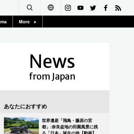
ema
More
English
Topics
简体字
Images
News
繁體字
People
Français
from Japan
東京
Español
お知らせ
العربية
あなたにおすすめ
Русский
世界遺産「飛鳥・藤原の宮
都」:奈良盆地の田園風景に残
る「日本」誕生の地【動画】