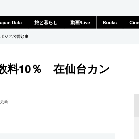
apan Data
旅と暮らし
動画/Live
Books
Cin
ンボジア名誉領事
数料10％ 在仙台カン
更新