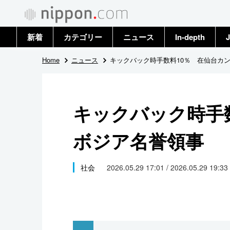
新着
カテゴリー
ニュース
In-depth
J
政治・外交
トップ
Home
ニュース
キックバック時手数料10％ 在仙台カ
経済・ビジネス
アーカイブ
キックバック時手
国際
ボジア名誉領事
社会
文化
社会
2026.05.29 17:01 / 2026.05.29 19:33
科学・技術
暮らし