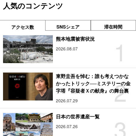
人気のコンテンツ
SNSシェア
滞在時間
アクセス数
1
熊本地震被害状況
2026.08.07
東野圭吾を悼む：誰も考えつかな
2
かったトリック──ミステリーの金
字塔『容疑者Ｘの献身』の舞台裏
2026.07.29
3
日本の世界遺産一覧
2026.07.26