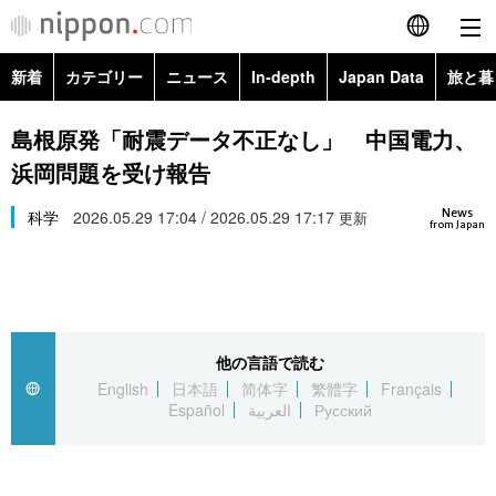
新着
カテゴリー
ニュース
In-depth
Japan Data
旅と暮
English
政治・外交
Topics
島根原発「耐震データ不正なし」 中国電力、
简体字
浜岡問題を受け報告
経済・ビジネス
Images
繁體字
カテゴリー
News
科学
2026.05.29 17:04 / 2026.05.29 17:17
更新
from Japan
国際・海外
People
Français
政治・外交
ニュース
社会
東京
Español
経済・ビジネス
トップ
In-depth
文化
お知らせ
العربية
他の言語で読む
English
日本語
简体字
繁體字
Français
国際
アーカイブ
Japan Data
科学・技術
Español
العربية
Русский
Русский
社会
旅と暮らし
暮らし