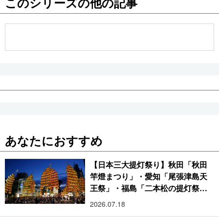
このシリーズの他の記事
公式SNS
あなたにおすすめ
【日本三大提灯祭り】秋田「秋田
竿燈まつり」・愛知「尾張津島天
王祭」・福島「二本松の提灯祭
り」:おびただしい灯火が夜空を照
2026.07.18
らす光の祭典