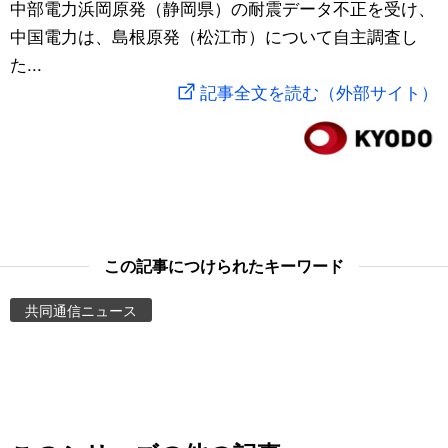
中部電力浜岡原発（静岡県）の耐震データ不正を受け、
スポーツ・東京2020
文化
動画/Live
中国電力は、島根原発（松江市）について自主調査し
た...
科学・技術
Books
記事全文を読む（外部サイト）
暮らし
Cinema
スポーツ・東京2020
Topics
Images
この記事につけられたキーワード
共同通信ニュース
People
東京
お知らせ