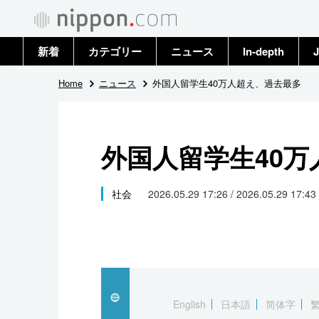
新着
カテゴリー
ニュース
In-depth
J
政治・外交
トップ
Home
ニュース
外国人留学生40万人超え、過去最多
経済・ビジネス
アーカイブ
外国人留学生40
国際
社会
社会
2026.05.29 17:26 / 2026.05.29 17:43
文化
科学・技術
暮らし
English
日本語
简体字