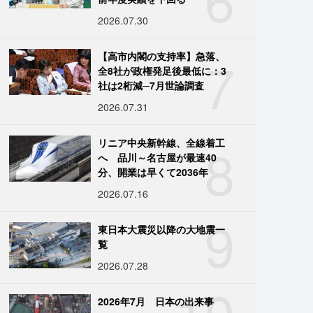
2026.07.30
7
【高市内閣の支持率】急落、
全8社が政権発足後最低に：3
社は2桁減─7月世論調査
2026.07.31
8
リニア中央新幹線、全線着工
へ 品川～名古屋が最速40
分、開業は早くて2036年
2026.07.16
9
東日本大震災以降の大地震一
覧
2026.07.28
10
2026年7月 日本の出来事