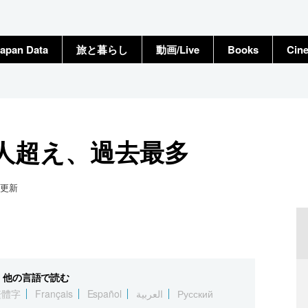
apan Data
旅と暮らし
動画/Live
Books
Cin
万人超え、過去最多
更新
他の言語で読む
繁體字
Français
Español
العربية
Русский