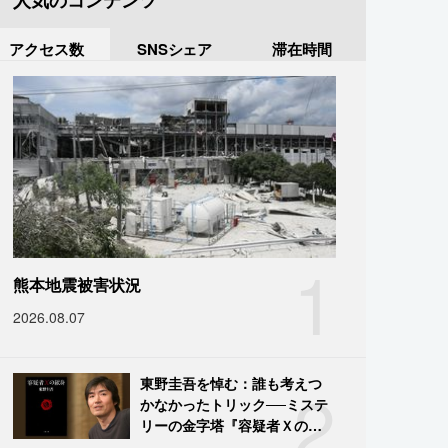
人気のコンテンツ
アクセス数
SNSシェア
滞在時間
1
熊本地震被害状況
2026.08.07
2
東野圭吾を悼む：誰も考えつ
かなかったトリック──ミステ
リーの金字塔『容疑者Ｘの献
身』の舞台裏