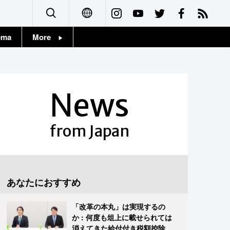
ema
More
English
Topics
简体字
Images
News
繁體字
People
Français
from Japan
東京
Español
お知らせ
العربية
あなたにおすすめ
Русский
「改革の本丸」は実現するの
か : 何度も俎上に載せられては
消えてきた給付付き税額控除