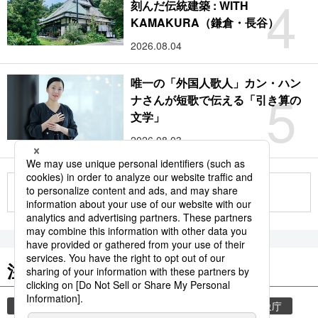
4
刻んだ伝統建築 : WITH
KAMAKURA（鎌倉・長谷）
2026.08.04
唯一の「外国人歌人」カン・ハン
5
ナさんが短歌で伝える「引き算の
文学」
2026.08.03
もっと見る
注目のキーワード
共同通信ニュース
気象・災害
災害
気象庁