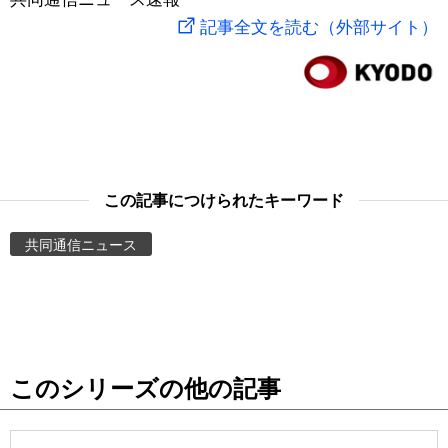
記事全文を読む（外部サイト）
スポーツ・東京2020
文化
動画/Live
科学・技術
Books
暮らし
Cinema
この記事につけられたキーワード
スポーツ・東京2020
Topics
共同通信ニュース
Images
People
東京
このシリーズの他の記事
お知らせ