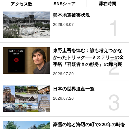
SNSシェア
滞在時間
アクセス数
1
熊本地震被害状況
2026.08.07
東野圭吾を悼む：誰も考えつかな
2
かったトリック──ミステリーの金
字塔『容疑者Ｘの献身』の舞台裏
2026.07.29
3
日本の世界遺産一覧
2026.07.26
豪雪の地と海辺の町で220年の時を