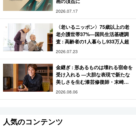
画の頂点に
2026.07.17
〈老いるニッポン〉75歳以上の老
老介護世帯37%―国民生活基礎調
査 : 高齢者の1人暮らし933万人超
2026.07.23
金継ぎ : 形あるものは壊れる宿命を
受け入れる ―大胆な表現で新たな
美しさを生む漆芸修復師・末崎広
樹
2026.08.06
人気のコンテンツ