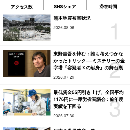
SNSシェア
滞在時間
アクセス数
1
熊本地震被害状況
2026.08.06
東野圭吾を悼む：誰も考えつかな
2
かったトリック──ミステリーの金
字塔『容疑者Ｘの献身』の舞台裏
2026.07.29
最低賃金55円引き上げ、全国平均
3
1176円に―厚労省審議会 : 前年度
実績を下回る
2026.07.30