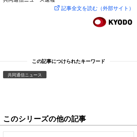
記事全文を読む（外部サイト）
スポーツ・東京2020
文化
動画/Live
科学・技術
Books
暮らし
Cinema
この記事につけられたキーワード
スポーツ・東京2020
Topics
共同通信ニュース
Images
People
東京
このシリーズの他の記事
お知らせ