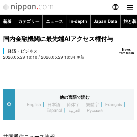
新着
カテゴリー
ニュース
In-depth
Japan Data
旅と暮
English
政治・外交
Topics
国内金融機関に最先端AIアクセス権付与
简体字
News
経済・ビジネス
経済・ビジネス
Images
繁體字
from Japan
2026.05.29 18:18 / 2026.05.29 18:34
更新
カテゴリー
国際・海外
People
Français
政治・外交
ニュース
社会
東京
Español
経済・ビジネス
トップ
In-depth
他の言語で読む
文化
お知らせ
العربية
English
日本語
简体字
繁體字
Français
Español
العربية
Русский
国際
アーカイブ
Japan Data
科学・技術
Русский
社会
旅と暮らし
暮らし
共同通信ニュース速報