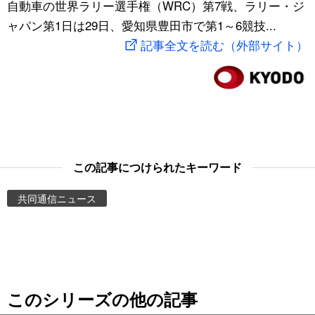
自動車の世界ラリー選手権（WRC）第7戦、ラリー・ジ
スポーツ・東京2020
文化
動画/Live
ャパン第1日は29日、愛知県豊田市で第1～6競技...
記事全文を読む（外部サイト）
科学・技術
Books
暮らし
Cinema
スポーツ・東京2020
Topics
この記事につけられたキーワード
Images
共同通信ニュース
People
東京
このシリーズの他の記事
お知らせ