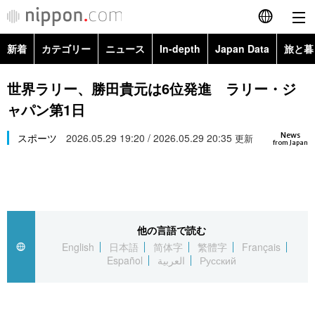
新着
カテゴリー
ニュース
In-depth
Japan Data
旅と暮
English
政治・外交
Topics
世界ラリー、勝田貴元は6位発進 ラリー・ジ
简体字
ャパン第1日
経済・ビジネス
Images
繁體字
カテゴリー
News
スポーツ
2026.05.29 19:20 / 2026.05.29 20:35
更新
from Japan
国際・海外
People
Français
政治・外交
ニュース
社会
東京
Español
経済・ビジネス
トップ
In-depth
文化
お知らせ
العربية
他の言語で読む
English
日本語
简体字
繁體字
Français
国際
アーカイブ
Japan Data
科学・技術
Español
العربية
Русский
Русский
社会
旅と暮らし
暮らし