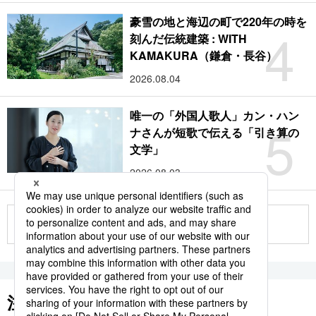
豪雪の地と海辺の町で220年の時を
4
刻んだ伝統建築 : WITH
KAMAKURA（鎌倉・長谷）
2026.08.04
唯一の「外国人歌人」カン・ハン
5
ナさんが短歌で伝える「引き算の
文学」
2026.08.03
もっと見る
注目のキーワード