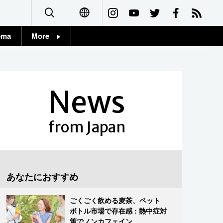
ema
More
English
Topics
简体字
Images
News
繁體字
People
Français
from Japan
東京
Español
お知らせ
العربية
あなたにおすすめ
Русский
ごくごく飲める麦茶、ペット
ボトル市場で存在感 : 熱中症対
策でノンカフェイン