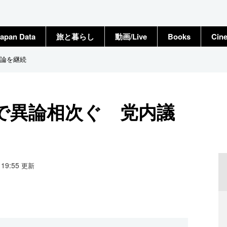
apan Data
旅と暮らし
動画/Live
Books
Cin
論を継続
で異論相次ぐ 党内議
9 19:55
更新