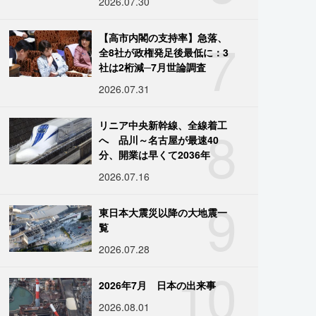
2026.07.30
7
【高市内閣の支持率】急落、
全8社が政権発足後最低に：3
社は2桁減─7月世論調査
2026.07.31
8
リニア中央新幹線、全線着工
へ 品川～名古屋が最速40
分、開業は早くて2036年
2026.07.16
9
東日本大震災以降の大地震一
覧
2026.07.28
10
2026年7月 日本の出来事
2026.08.01