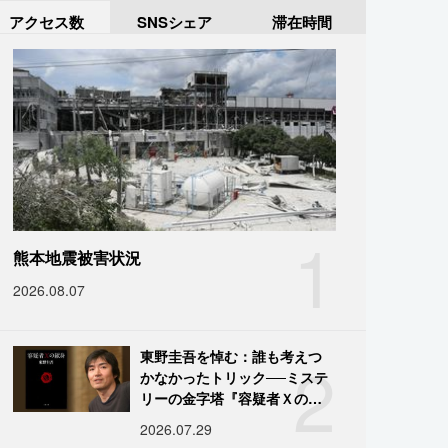
アクセス数
SNSシェア
滞在時間
1
熊本地震被害状況
2026.08.07
2
東野圭吾を悼む：誰も考えつ
かなかったトリック──ミステ
リーの金字塔『容疑者Ｘの献
身』の舞台裏
2026.07.29