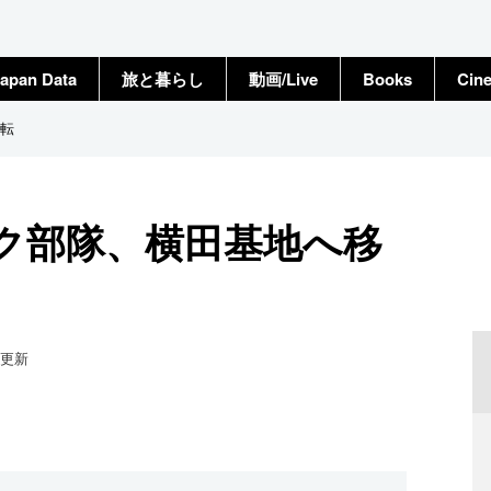
apan Data
旅と暮らし
動画/Live
Books
Cin
転
ク部隊、横田基地へ移
更新