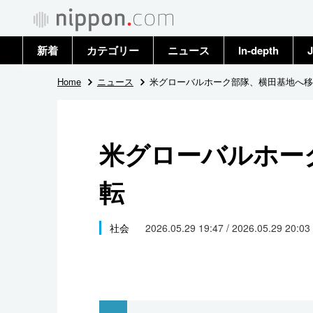
新着
カテゴリー
ニュース
In-depth
J
政治・外交
トップ
Home
ニュース
米グローバルホーク部隊、横田基地へ移
経済・ビジネス
アーカイブ
米グローバルホー
国際
転
社会
文化
社会
2026.05.29 19:47 / 2026.05.29 20:03
科学・技術
暮らし