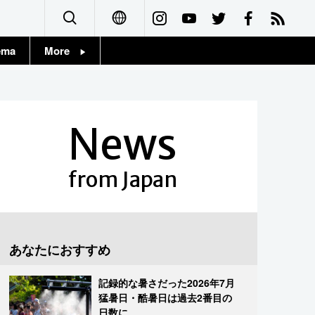
ema
More
English
Topics
简体字
Images
News
繁體字
People
Français
from Japan
東京
Español
お知らせ
العربية
あなたにおすすめ
Русский
記録的な暑さだった2026年7月
猛暑日・酷暑日は過去2番目の
日数に