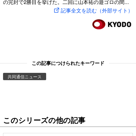
の完封で2勝目を挙げた。二回に山本祐の遊ゴロの間...
スポーツ・東京2020
文化
動画/Live
記事全文を読む（外部サイト）
科学・技術
Books
暮らし
Cinema
スポーツ・東京2020
Topics
この記事につけられたキーワード
共同通信ニュース
Images
People
東京
このシリーズの他の記事
お知らせ