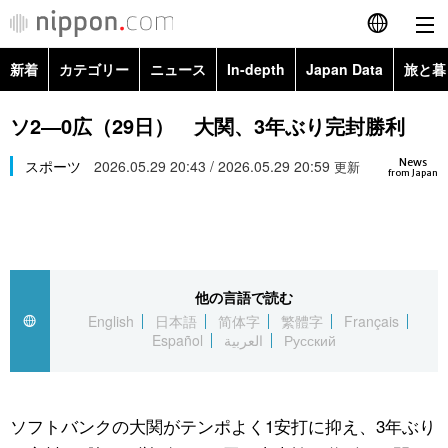
新着
カテゴリー
ニュース
In-depth
Japan Data
旅と暮
English
政治・外交
Topics
ソ2―0広（29日） 大関、3年ぶり完封勝利
简体字
News
経済・ビジネス
スポーツ
2026.05.29 20:43 / 2026.05.29 20:59
Images
更新
繁體字
from Japan
カテゴリー
国際・海外
People
Français
政治・外交
ニュース
社会
東京
Español
他の言語で読む
経済・ビジネス
トップ
In-depth
文化
お知らせ
English
日本語
简体字
繁體字
Français
العربية
Español
العربية
Русский
国際
アーカイブ
Japan Data
科学・技術
Русский
社会
旅と暮らし
暮らし
ソフトバンクの大関がテンポよく1安打に抑え、3年ぶり