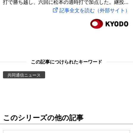
打で勝ち越し、六回に松本の適時打で加点した。継投...
スポーツ・東京2020
文化
動画/Live
記事全文を読む（外部サイト）
科学・技術
Books
暮らし
Cinema
スポーツ・東京2020
Topics
この記事につけられたキーワード
共同通信ニュース
Images
People
東京
このシリーズの他の記事
お知らせ