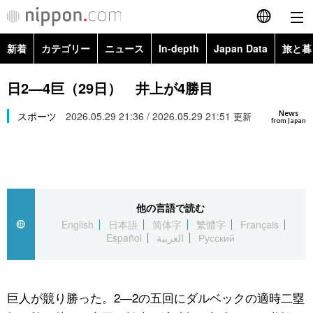
新着
カテゴリー
ニュース
In-depth
Japan Data
旅と暮
English
政治・外交
Topics
日2―4巨（29日） 井上が4勝目
简体字
News
経済・ビジネス
スポーツ
2026.05.29 21:36 / 2026.05.29 21:51
Images
更新
繁體字
from Japan
カテゴリー
国際・海外
People
Français
政治・外交
ニュース
社会
東京
Español
他の言語で読む
経済・ビジネス
トップ
In-depth
文化
お知らせ
English
日本語
简体字
繁體字
Français
العربية
Español
العربية
Русский
国際
アーカイブ
Japan Data
科学・技術
Русский
社会
旅と暮らし
暮らし
巨人が競り勝った。2―2の五回にダルベックの適時二塁