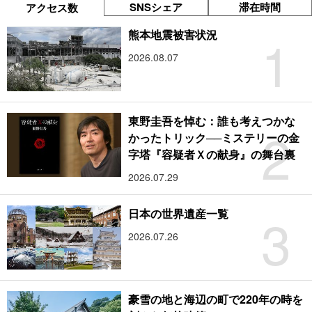
SNSシェア
滞在時間
アクセス数
1
熊本地震被害状況
2026.08.07
東野圭吾を悼む：誰も考えつかな
2
かったトリック──ミステリーの金
字塔『容疑者Ｘの献身』の舞台裏
2026.07.29
3
日本の世界遺産一覧
2026.07.26
豪雪の地と海辺の町で220年の時を