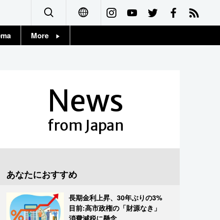
ema
More
English
Topics
简体字
Images
News
繁體字
People
Français
from Japan
東京
Español
お知らせ
العربية
あなたにおすすめ
Русский
長期金利上昇、30年ぶりの3%
目前:高市政権の「財源なき」
消費減税に懸念