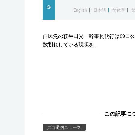
スポーツ・東京2020
English
日本語
简体字
自民党の萩生田光一幹事長代行は29日
数割れしている現状を...
この記事に
共同通信ニュース