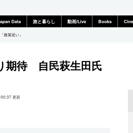
apan Data
旅と暮らし
動画/Live
Books
Cin
「政策近い」
り期待 自民萩生田氏
0 00:37
更新