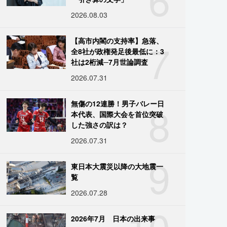
2026.08.03
7
【高市内閣の支持率】急落、
全8社が政権発足後最低に：3
社は2桁減─7月世論調査
2026.07.31
8
無傷の12連勝！男子バレー日
本代表、国際大会を首位突破
した強さの訳は？
2026.07.31
9
東日本大震災以降の大地震一
覧
2026.07.28
10
2026年7月 日本の出来事