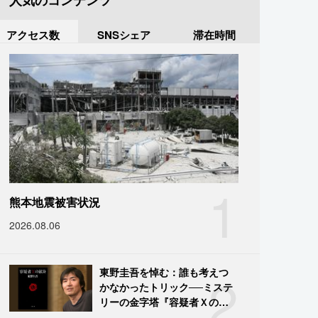
人気のコンテンツ
アクセス数
SNSシェア
滞在時間
1
熊本地震被害状況
2026.08.06
2
東野圭吾を悼む：誰も考えつ
かなかったトリック──ミステ
リーの金字塔『容疑者Ｘの献
身』の舞台裏