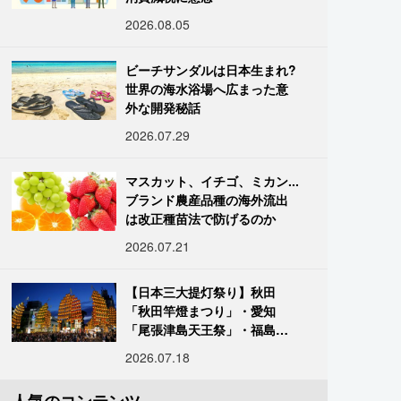
2026.08.05
ビーチサンダルは日本生まれ?
世界の海水浴場へ広まった意
外な開発秘話
2026.07.29
マスカット、イチゴ、ミカン...
ブランド農産品種の海外流出
は改正種苗法で防げるのか
2026.07.21
【日本三大提灯祭り】秋田
「秋田竿燈まつり」・愛知
「尾張津島天王祭」・福島
「二本松の提灯祭り」:おびた
2026.07.18
だしい灯火が夜空を照らす光
の祭典