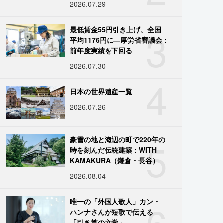
2026.07.29
3
最低賃金55円引き上げ、全国
平均1176円に―厚労省審議会 :
前年度実績を下回る
2026.07.30
4
日本の世界遺産一覧
2026.07.26
5
豪雪の地と海辺の町で220年の
時を刻んだ伝統建築 : WITH
KAMAKURA（鎌倉・長谷）
2026.08.04
6
唯一の「外国人歌人」カン・
ハンナさんが短歌で伝える
「引き算の文学」