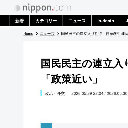
新着
カテゴリー
ニュース
In-depth
J
政治・外交
トップ
Home
ニュース
国民民主の連立入り期待 自民萩生田氏
経済・ビジネス
アーカイブ
国民民主の連立入
国際
「政策近い」
社会
文化
政治・外交
2026.05.29 22:04 / 2026.05.3
科学・技術
暮らし