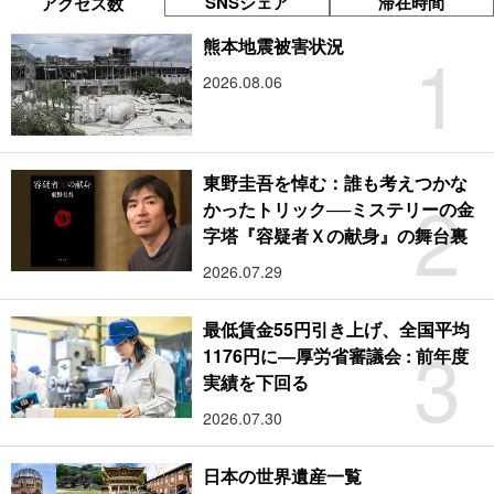
SNSシェア
滞在時間
アクセス数
1
熊本地震被害状況
2026.08.06
東野圭吾を悼む：誰も考えつかな
2
かったトリック──ミステリーの金
字塔『容疑者Ｘの献身』の舞台裏
2026.07.29
最低賃金55円引き上げ、全国平均
3
1176円に―厚労省審議会 : 前年度
実績を下回る
2026.07.30
日本の世界遺産一覧