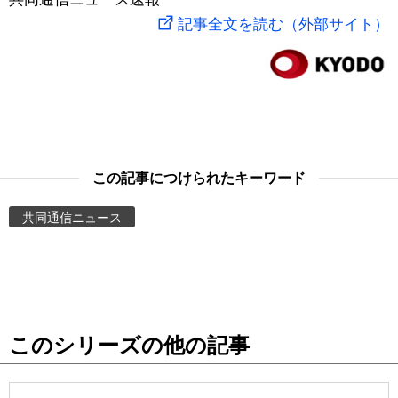
記事全文を読む（外部サイト）
スポーツ・東京2020
文化
動画/Live
科学・技術
Books
暮らし
Cinema
この記事につけられたキーワード
スポーツ・東京2020
Topics
共同通信ニュース
Images
People
東京
このシリーズの他の記事
お知らせ