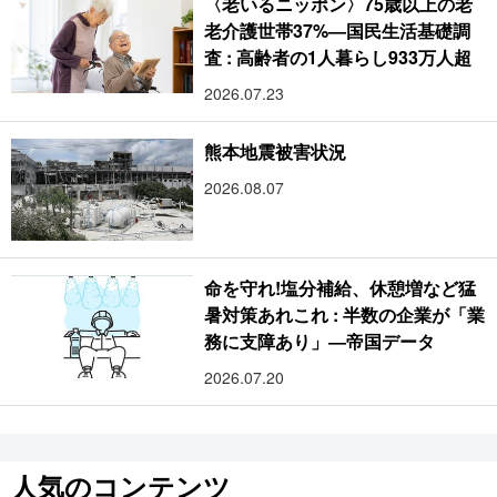
〈老いるニッポン〉75歳以上の老
老介護世帯37%―国民生活基礎調
査 : 高齢者の1人暮らし933万人超
2026.07.23
熊本地震被害状況
2026.08.07
命を守れ!塩分補給、休憩増など猛
暑対策あれこれ : 半数の企業が「業
務に支障あり」―帝国データ
2026.07.20
人気のコンテンツ