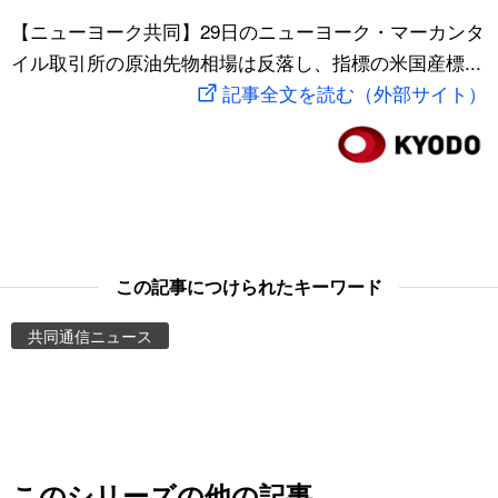
スポーツ・東京2020
【ニューヨーク共同】29日のニューヨーク・マーカンタ
文化
動画/Live
イル取引所の原油先物相場は反落し、指標の米国産標...
記事全文を読む（外部サイト）
科学・技術
Books
暮らし
Cinema
スポーツ・東京2020
Topics
Images
この記事につけられたキーワード
共同通信ニュース
People
東京
お知らせ
このシリーズの他の記事