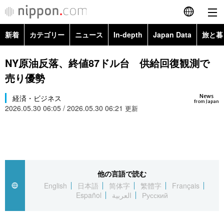
新着
カテゴリー
ニュース
In-depth
Japan Data
旅と暮
English
政治・外交
Topics
NY原油反落、終値87ドル台 供給回復観測で
简体字
売り優勢
経済・ビジネス
Images
繁體字
カテゴリー
News
経済・ビジネス
from Japan
2026.05.30 06:05 / 2026.05.30 06:21
国際・海外
更新
People
Français
政治・外交
ニュース
社会
東京
Español
経済・ビジネス
トップ
In-depth
文化
お知らせ
العربية
他の言語で読む
国際
アーカイブ
Japan Data
科学・技術
English
日本語
简体字
繁體字
Français
Русский
Español
العربية
Русский
社会
旅と暮らし
暮らし