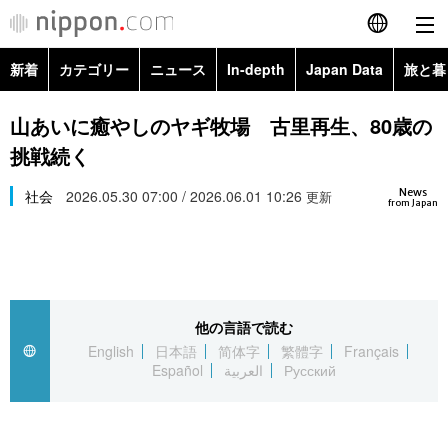
新着
カテゴリー
ニュース
In-depth
Japan Data
旅と暮
English
政治・外交
Topics
山あいに癒やしのヤギ牧場 古里再生、80歳の
简体字
挑戦続く
経済・ビジネス
Images
繁體字
カテゴリー
News
社会
2026.05.30 07:00 / 2026.06.01 10:26
更新
from Japan
国際・海外
People
Français
政治・外交
ニュース
社会
東京
Español
経済・ビジネス
トップ
In-depth
文化
お知らせ
العربية
他の言語で読む
English
日本語
简体字
繁體字
Français
国際
アーカイブ
Japan Data
科学・技術
Español
العربية
Русский
Русский
社会
旅と暮らし
暮らし