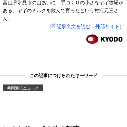
富山県氷見市の山あいに、手づくりの小さなヤギ牧場が
スポーツ・東京2020
文化
動画/Live
ある。ヤギのミルクを飲んで育ったという村江元三さ
ん...
科学・技術
Books
記事全文を読む（外部サイト）
暮らし
Cinema
スポーツ・東京2020
Topics
Images
この記事につけられたキーワード
共同通信ニュース
People
東京
お知らせ