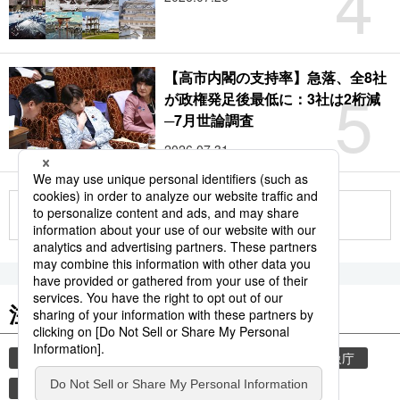
4
【高市内閣の支持率】急落、全8社
5
が政権発足後最低に：3社は2桁減
─7月世論調査
2026.07.31
もっと見る
注目のキーワード
共同通信ニュース
気象・災害
災害
気象庁
地震
津波
熊本
熊本地震
観光