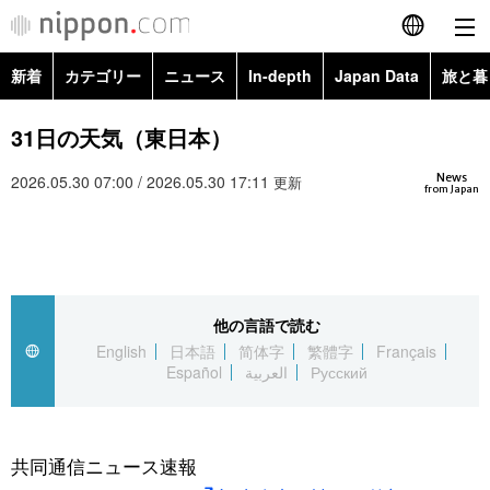
新着
カテゴリー
ニュース
In-depth
Japan Data
旅と暮
English
政治・外交
Topics
31日の天気（東日本）
简体字
News
2026.05.30 07:00 / 2026.05.30 17:11
経済・ビジネス
Images
更新
繁體字
from Japan
カテゴリー
国際・海外
People
Français
政治・外交
ニュース
社会
東京
Español
他の言語で読む
経済・ビジネス
トップ
In-depth
文化
お知らせ
English
日本語
简体字
繁體字
Français
العربية
Español
العربية
Русский
国際
アーカイブ
Japan Data
科学・技術
Русский
社会
旅と暮らし
暮らし
共同通信ニュース速報