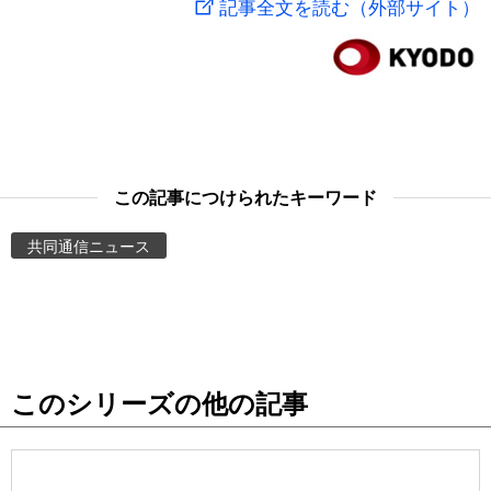
記事全文を読む（外部サイト）
スポーツ・東京2020
文化
動画/Live
科学・技術
Books
暮らし
Cinema
この記事につけられたキーワード
スポーツ・東京2020
Topics
共同通信ニュース
Images
People
このシリーズの他の記事
東京
お知らせ