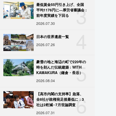
3
最低賃金55円引き上げ、全国
平均1176円に―厚労省審議会 :
前年度実績を下回る
2026.07.30
4
日本の世界遺産一覧
2026.07.26
5
豪雪の地と海辺の町で220年の
時を刻んだ伝統建築 : WITH
KAMAKURA（鎌倉・長谷）
2026.08.04
6
【高市内閣の支持率】急落、
全8社が政権発足後最低に：3
社は2桁減─7月世論調査
2026.07.31