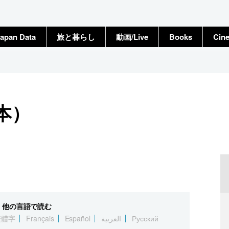
apan Data
旅と暮らし
動画/Live
Books
Cin
本）
他の言語で読む
繁體字
Français
Español
العربية
Русский