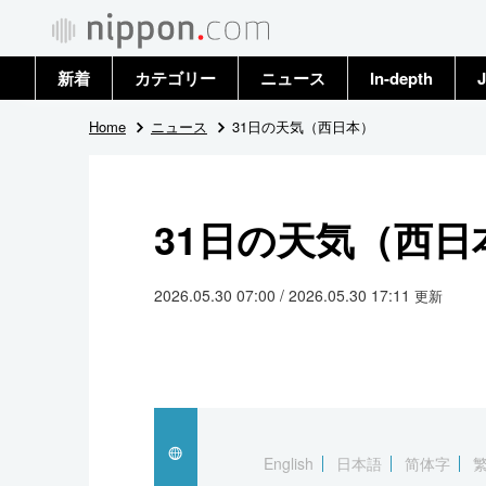
新着
カテゴリー
ニュース
In-depth
J
政治・外交
トップ
Home
ニュース
31日の天気（西日本）
経済・ビジネス
アーカイブ
31日の天気（西日
国際
社会
2026.05.30 07:00 / 2026.05.30 17:11
更新
文化
科学・技術
暮らし
English
日本語
简体字