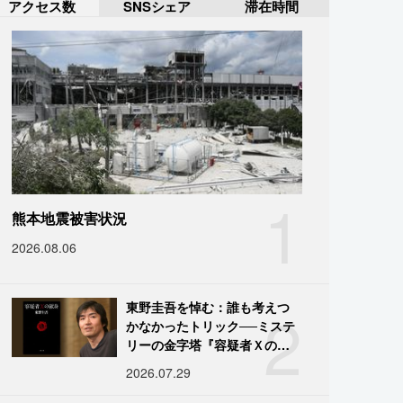
アクセス数
SNSシェア
滞在時間
1
熊本地震被害状況
2026.08.06
2
東野圭吾を悼む：誰も考えつ
かなかったトリック──ミステ
リーの金字塔『容疑者Ｘの献
身』の舞台裏
2026.07.29