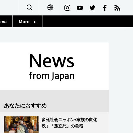
ema
More
English
Topics
简体字
Images
News
繁體字
People
Français
from Japan
東京
Español
お知らせ
العربية
あなたにおすすめ
Русский
多死社会ニッポン:家族の変化
映す「孤立死」の急増