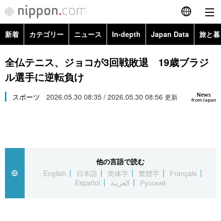
新着
カテゴリー
ニュース
In-depth
Japan Data
旅と暮
English
政治・外交
Topics
全仏テニス、ジョコが3回戦敗退 19歳ブラジ
简体字
ル選手に逆転負け
経済・ビジネス
Images
繁體字
カテゴリー
News
スポーツ
2026.05.30 08:35 / 2026.05.30 08:56
更新
from Japan
国際・海外
People
Français
政治・外交
ニュース
社会
東京
Español
経済・ビジネス
トップ
In-depth
文化
お知らせ
العربية
他の言語で読む
English
日本語
简体字
繁體字
Français
国際
アーカイブ
Japan Data
科学・技術
Español
العربية
Русский
Русский
社会
旅と暮らし
暮らし