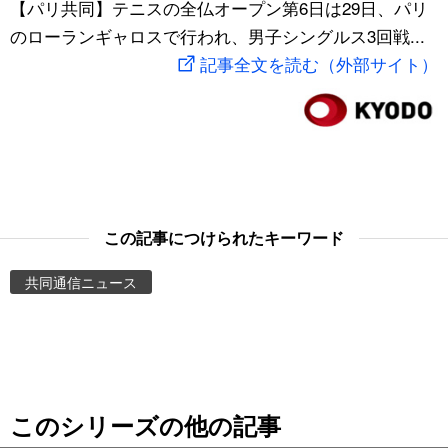
【パリ共同】テニスの全仏オープン第6日は29日、パリ
スポーツ・東京2020
文化
動画/Live
のローランギャロスで行われ、男子シングルス3回戦...
記事全文を読む（外部サイト）
科学・技術
Books
暮らし
Cinema
スポーツ・東京2020
Topics
この記事につけられたキーワード
Images
共同通信ニュース
People
東京
このシリーズの他の記事
お知らせ