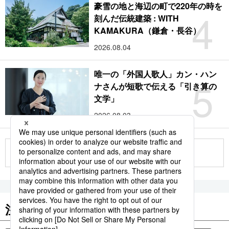
豪雪の地と海辺の町で220年の時を
4
刻んだ伝統建築 : WITH
KAMAKURA（鎌倉・長谷）
2026.08.04
唯一の「外国人歌人」カン・ハン
5
ナさんが短歌で伝える「引き算の
文学」
2026.08.03
もっと見る
注目のキーワード