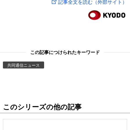
記事全文を読む（外部サイト）
スポーツ・東京2020
文化
動画/Live
科学・技術
Books
暮らし
Cinema
この記事につけられたキーワード
スポーツ・東京2020
Topics
共同通信ニュース
Images
People
このシリーズの他の記事
東京
お知らせ