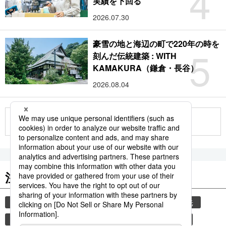
4
実績を下回る
2026.07.30
豪雪の地と海辺の町で220年の時を
5
刻んだ伝統建築 : WITH
KAMAKURA（鎌倉・長谷）
2026.08.04
もっと見る
注目のキーワード
共同通信ニュース
気象・災害
災害
観光
気象庁
地震
津波
熊本地震
熊本