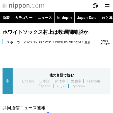
新着
カテゴリー
ニュース
In-depth
Japan Data
旅と暮
English
政治・外交
Topics
ホワイトソックス村上は数週間離脱か
简体字
News
経済・ビジネス
スポーツ
2026.05.30 12:31 / 2026.05.30 12:47
Images
更新
繁體字
from Japan
カテゴリー
国際・海外
People
Français
政治・外交
ニュース
社会
東京
Español
他の言語で読む
経済・ビジネス
トップ
In-depth
文化
お知らせ
English
日本語
简体字
繁體字
Français
العربية
Español
العربية
Русский
国際
アーカイブ
Japan Data
科学・技術
Русский
社会
旅と暮らし
暮らし
共同通信ニュース速報