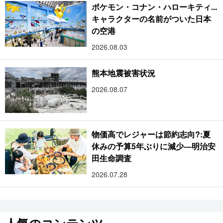
ポケモン・コナン・ハローキティ...
キャラクターの名前がついた日本
の空港
2026.08.03
熊本地震被害状況
2026.08.07
物価高でレジャーは節約志向?:夏
休みの予算5年ぶりに減少―明治安
田生命調査
2026.07.28