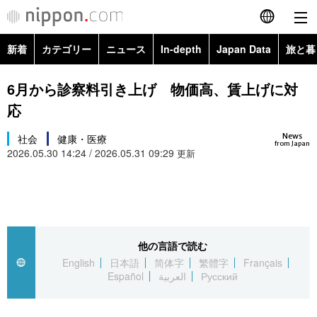
新着
カテゴリー
ニュース
In-depth
Japan Data
旅と暮
English
政治・外交
Topics
6月から診察料引き上げ 物価高、賃上げに対
简体字
応
経済・ビジネス
Images
繁體字
カテゴリー
News
社会
健康・医療
from Japan
2026.05.30 14:24 / 2026.05.31 09:29
国際・海外
更新
People
Français
政治・外交
ニュース
社会
東京
Español
経済・ビジネス
トップ
In-depth
文化
お知らせ
العربية
他の言語で読む
国際
アーカイブ
Japan Data
科学・技術
English
日本語
简体字
繁體字
Français
Русский
Español
العربية
Русский
社会
旅と暮らし
暮らし