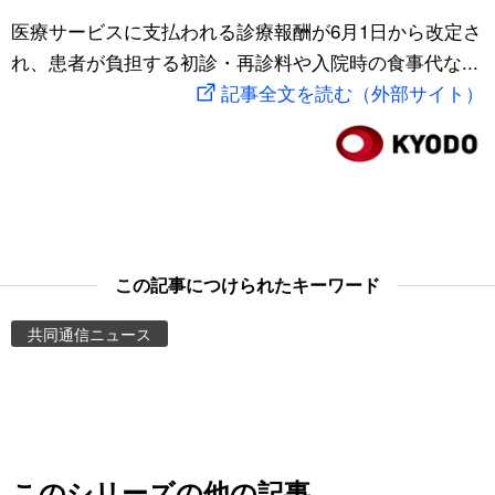
スポーツ・東京2020
医療サービスに支払われる診療報酬が6月1日から改定さ
文化
動画/Live
れ、患者が負担する初診・再診料や入院時の食事代な...
記事全文を読む（外部サイト）
科学・技術
Books
暮らし
Cinema
スポーツ・東京2020
Topics
Images
この記事につけられたキーワード
共同通信ニュース
People
東京
お知らせ
このシリーズの他の記事