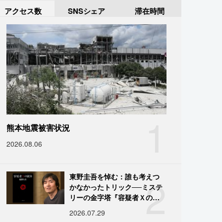
アクセス数
SNSシェア
滞在時間
1
熊本地震被害状況
2026.08.06
2
東野圭吾を悼む：誰も考えつ
かなかったトリック──ミステ
リーの金字塔『容疑者Ｘの献
身』の舞台裏
2026.07.29