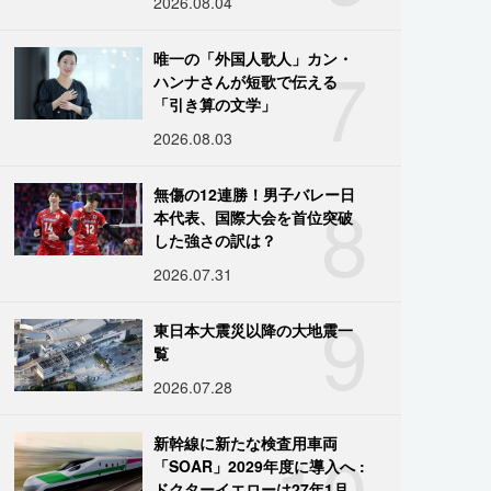
2026.08.04
7
唯一の「外国人歌人」カン・
ハンナさんが短歌で伝える
「引き算の文学」
2026.08.03
8
無傷の12連勝！男子バレー日
本代表、国際大会を首位突破
した強さの訳は？
2026.07.31
9
東日本大震災以降の大地震一
覧
2026.07.28
10
新幹線に新たな検査用車両
「SOAR」2029年度に導入へ :
ドクターイエローは27年1月に