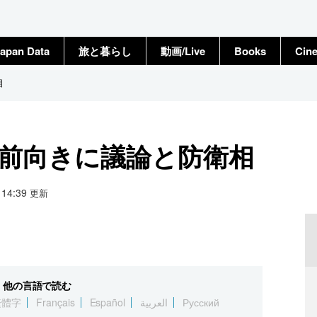
apan Data
旅と暮らし
動画/Live
Books
Cin
相
へ前向きに議論と防衛相
0 14:39
更新
他の言語で読む
繁體字
Français
Español
العربية
Русский