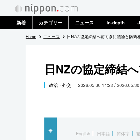
新着
カテゴリー
ニュース
In-depth
J
政治・外交
トップ
Home
ニュース
日NZの協定締結へ前向きに議論と防衛
経済・ビジネス
アーカイブ
日NZの協定締結
国際
社会
政治・外交
2026.05.30 14:22 / 2026.05.3
文化
科学・技術
暮らし
English
日本語
简体字