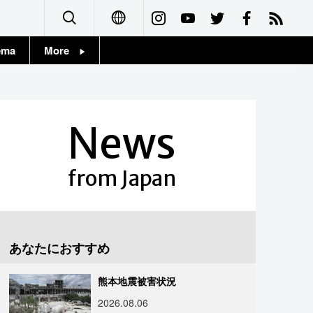
ema
More
English
Topics
简体字
Images
News
繁體字
People
Français
from Japan
東京
Español
お知らせ
العربية
あなたにおすすめ
Русский
熊本地震被害状況
2026.08.06