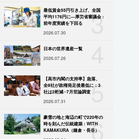
3
最低賃金55円引き上げ、全国
平均1176円に―厚労省審議会 :
前年度実績を下回る
2026.07.30
4
日本の世界遺産一覧
2026.07.26
5
【高市内閣の支持率】急落、
全8社が政権発足後最低に：3
社は2桁減─7月世論調査
2026.07.31
6
豪雪の地と海辺の町で220年の
時を刻んだ伝統建築 : WITH
KAMAKURA（鎌倉・長谷）