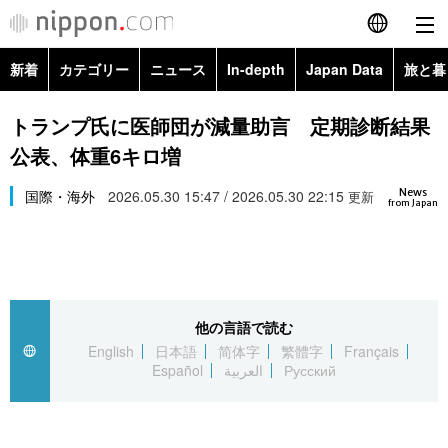
新着
カテゴリー
ニュース
In-depth
Japan Data
旅と暮
English
政治・外交
Topics
トランプ氏に医師団が減量助言 定期診断結果
简体字
公表、体重6キロ増
経済・ビジネス
Images
繁體字
カテゴリー
News
国際・海外
2026.05.30 15:47 / 2026.05.30 22:15
更新
from Japan
国際・海外
People
Français
政治・外交
ニュース
社会
東京
Español
経済・ビジネス
トップ
In-depth
文化
お知らせ
العربية
他の言語で読む
English
日本語
简体字
繁體字
Français
国際
アーカイブ
Japan Data
科学・技術
Español
العربية
Русский
Русский
社会
旅と暮らし
暮らし