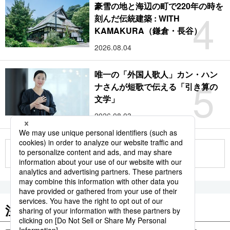
豪雪の地と海辺の町で220年の時を
4
刻んだ伝統建築 : WITH
KAMAKURA（鎌倉・長谷）
2026.08.04
唯一の「外国人歌人」カン・ハン
5
ナさんが短歌で伝える「引き算の
文学」
2026.08.03
もっと見る
注目のキーワード