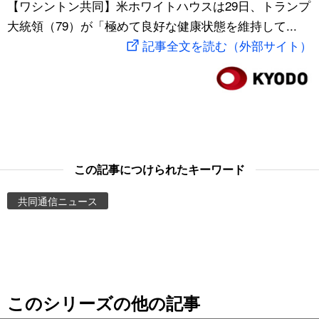
【ワシントン共同】米ホワイトハウスは29日、トランプ
スポーツ・東京2020
文化
動画/Live
大統領（79）が「極めて良好な健康状態を維持して...
記事全文を読む（外部サイト）
科学・技術
Books
暮らし
Cinema
スポーツ・東京2020
Topics
この記事につけられたキーワード
Images
共同通信ニュース
People
東京
このシリーズの他の記事
お知らせ