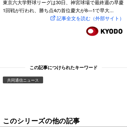
東京六大学野球リーグは30日、神宮球場で最終週の早慶
スポーツ・東京2020
文化
動画/Live
1回戦が行われ、勝ち点4の首位慶大が8―1で早大...
記事全文を読む（外部サイト）
科学・技術
Books
暮らし
Cinema
スポーツ・東京2020
Topics
この記事につけられたキーワード
Images
共同通信ニュース
People
東京
このシリーズの他の記事
お知らせ