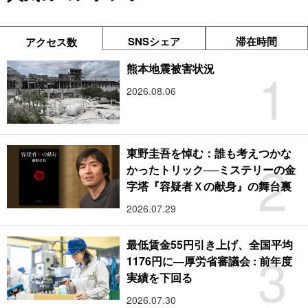
SNSシェア
滞在時間
アクセス数
1
熊本地震被害状況
2026.08.06
東野圭吾を悼む：誰も考えつかな
2
かったトリック──ミステリーの金
字塔『容疑者Ｘの献身』の舞台裏
2026.07.29
最低賃金55円引き上げ、全国平均
3
1176円に―厚労省審議会 : 前年度
実績を下回る
2026.07.30