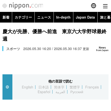
新着
カテゴリー
ニュース
In-depth
Japan Data
旅と暮
English
政治・外交
Topics
慶大が先勝、優勝へ前進 東京六大学野球最終
简体字
週
経済・ビジネス
Images
繁體字
カテゴリー
News
スポーツ
2026.05.30 16:20 / 2026.05.30 16:37
更新
from Japan
国際・海外
People
Français
政治・外交
ニュース
社会
東京
Español
経済・ビジネス
トップ
In-depth
文化
お知らせ
العربية
他の言語で読む
English
日本語
简体字
繁體字
Français
国際
アーカイブ
Japan Data
科学・技術
Español
العربية
Русский
Русский
社会
旅と暮らし
暮らし