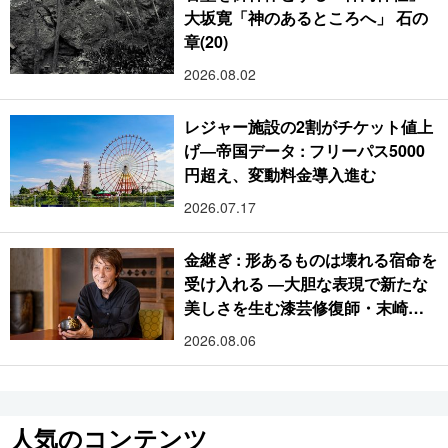
大坂寛「神のあるところへ」 石の
章(20)
2026.08.02
レジャー施設の2割がチケット値上
げ―帝国データ : フリーパス5000
円超え、変動料金導入進む
2026.07.17
金継ぎ : 形あるものは壊れる宿命を
受け入れる ―大胆な表現で新たな
美しさを生む漆芸修復師・末崎広
樹
2026.08.06
人気のコンテンツ