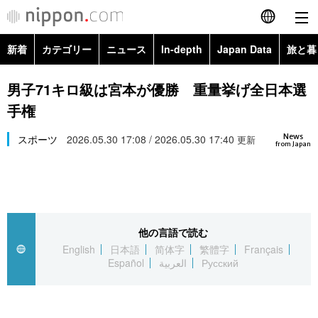
新着
カテゴリー
ニュース
In-depth
Japan Data
旅と暮
English
政治・外交
Topics
男子71キロ級は宮本が優勝 重量挙げ全日本選
简体字
手権
経済・ビジネス
Images
繁體字
カテゴリー
News
スポーツ
2026.05.30 17:08 / 2026.05.30 17:40
更新
from Japan
国際・海外
People
Français
政治・外交
ニュース
社会
東京
Español
経済・ビジネス
トップ
In-depth
文化
お知らせ
العربية
他の言語で読む
English
日本語
简体字
繁體字
Français
国際
アーカイブ
Japan Data
科学・技術
Español
العربية
Русский
Русский
社会
旅と暮らし
暮らし