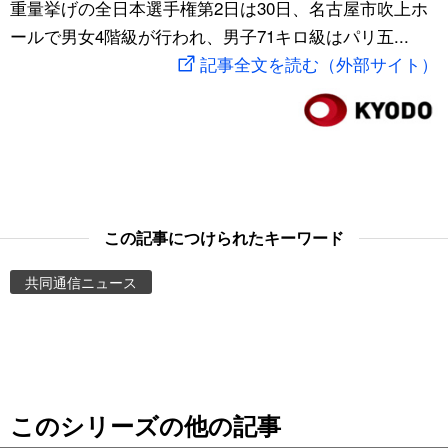
重量挙げの全日本選手権第2日は30日、名古屋市吹上ホ
スポーツ・東京2020
文化
動画/Live
ールで男女4階級が行われ、男子71キロ級はパリ五...
記事全文を読む（外部サイト）
科学・技術
Books
暮らし
Cinema
スポーツ・東京2020
Topics
この記事につけられたキーワード
Images
共同通信ニュース
People
東京
このシリーズの他の記事
お知らせ