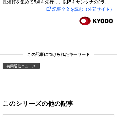
長短打を集めて5点を先行し、以降もサンタナの2ラ...
スポーツ・東京2020
文化
動画/Live
記事全文を読む（外部サイト）
科学・技術
Books
暮らし
Cinema
スポーツ・東京2020
Topics
この記事につけられたキーワード
共同通信ニュース
Images
People
東京
このシリーズの他の記事
お知らせ