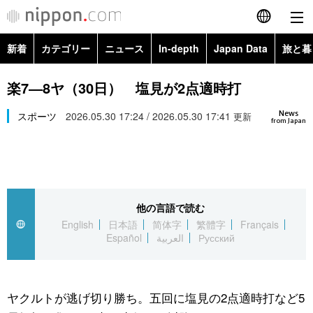
新着
カテゴリー
ニュース
In-depth
Japan Data
旅と暮
English
政治・外交
Topics
楽7―8ヤ（30日） 塩見が2点適時打
简体字
News
経済・ビジネス
スポーツ
2026.05.30 17:24 / 2026.05.30 17:41
Images
更新
繁體字
from Japan
カテゴリー
国際・海外
People
Français
政治・外交
ニュース
社会
東京
Español
他の言語で読む
経済・ビジネス
トップ
In-depth
文化
お知らせ
English
日本語
简体字
繁體字
Français
العربية
Español
العربية
Русский
国際
アーカイブ
Japan Data
科学・技術
Русский
社会
旅と暮らし
暮らし
ヤクルトが逃げ切り勝ち。五回に塩見の2点適時打など5