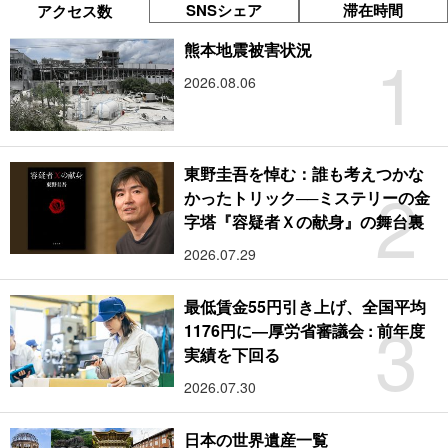
SNSシェア
滞在時間
アクセス数
1
熊本地震被害状況
2026.08.06
東野圭吾を悼む：誰も考えつかな
2
かったトリック──ミステリーの金
字塔『容疑者Ｘの献身』の舞台裏
2026.07.29
最低賃金55円引き上げ、全国平均
3
1176円に―厚労省審議会 : 前年度
実績を下回る
2026.07.30
日本の世界遺産一覧