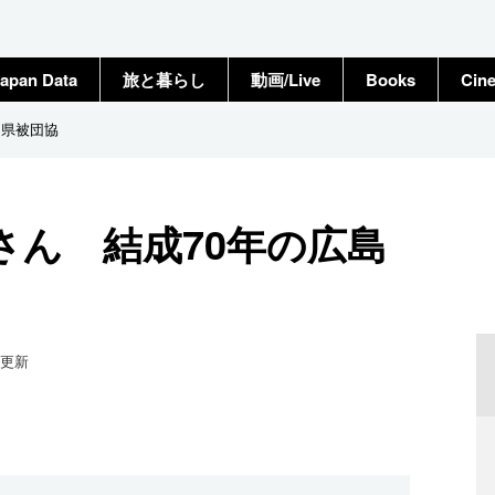
apan Data
旅と暮らし
動画/Live
Books
Cin
島県被団協
さん 結成70年の広島
更新