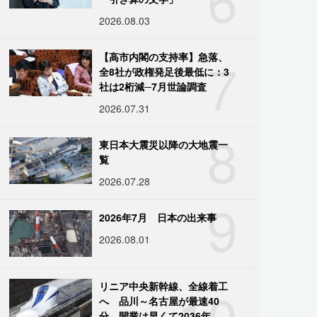
2026.08.03
7
【高市内閣の支持率】急落、
全8社が政権発足後最低に：3
社は2桁減─7月世論調査
2026.07.31
8
東日本大震災以降の大地震一
覧
2026.07.28
9
2026年7月 日本の出来事
2026.08.01
10
リニア中央新幹線、全線着工
へ 品川～名古屋が最速40
分、開業は早くて2036年