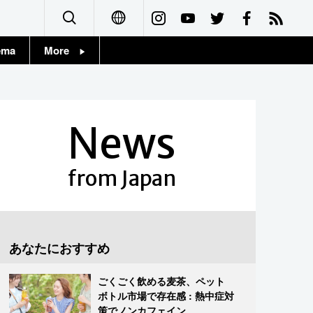
ema
More
English
Topics
简体字
Images
News
繁體字
People
Français
from Japan
東京
Español
お知らせ
العربية
あなたにおすすめ
Русский
ごくごく飲める麦茶、ペット
ボトル市場で存在感 : 熱中症対
策でノンカフェイン