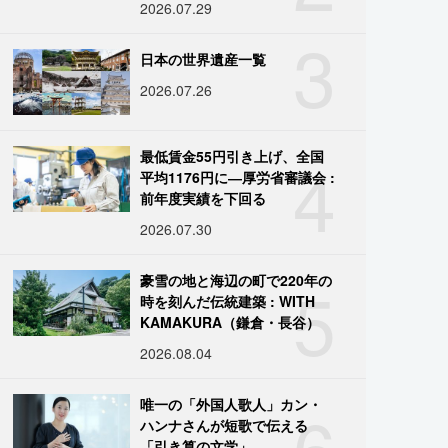
2026.07.29
3
日本の世界遺産一覧
2026.07.26
4
最低賃金55円引き上げ、全国
平均1176円に―厚労省審議会 :
前年度実績を下回る
2026.07.30
5
豪雪の地と海辺の町で220年の
時を刻んだ伝統建築 : WITH
KAMAKURA（鎌倉・長谷）
2026.08.04
6
唯一の「外国人歌人」カン・
ハンナさんが短歌で伝える
「引き算の文学」