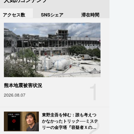
人気のコンテンツ
アクセス数
SNSシェア
滞在時間
1
熊本地震被害状況
2026.08.07
2
東野圭吾を悼む：誰も考えつ
かなかったトリック──ミステ
リーの金字塔『容疑者Ｘの献
身』の舞台裏