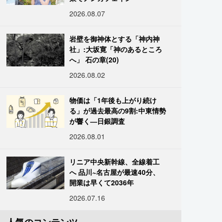
2026.08.07
岩壁を御神体とする「神内神
社」:大坂寛「神のあるところ
へ」 石の章(20)
2026.08.02
物価は「1年後も上がり続け
る」が過去最高の9割:中東情勢
が響く―日銀調査
2026.08.01
リニア中央新幹線、全線着工
へ 品川~名古屋が最速40分、
開業は早くて2036年
2026.07.16