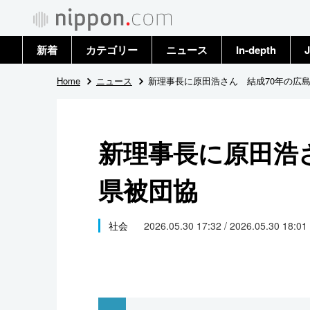
新着
カテゴリー
ニュース
In-depth
J
政治・外交
トップ
Home
ニュース
新理事長に原田浩さん 結成70年の広
経済・ビジネス
アーカイブ
新理事長に原田浩
国際
県被団協
社会
文化
社会
2026.05.30 17:32 / 2026.05.30 18:01
科学・技術
暮らし