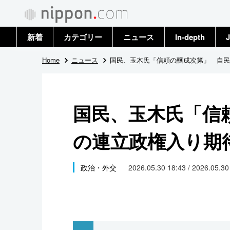
新着
カテゴリー
ニュース
In-depth
J
政治・外交
トップ
Home
ニュース
国民、玉木氏「信頼の醸成次第」 自民
経済・ビジネス
アーカイブ
国民、玉木氏「信
国際
の連立政権入り期
社会
文化
政治・外交
2026.05.30 18:43 / 2026.05.3
科学・技術
暮らし