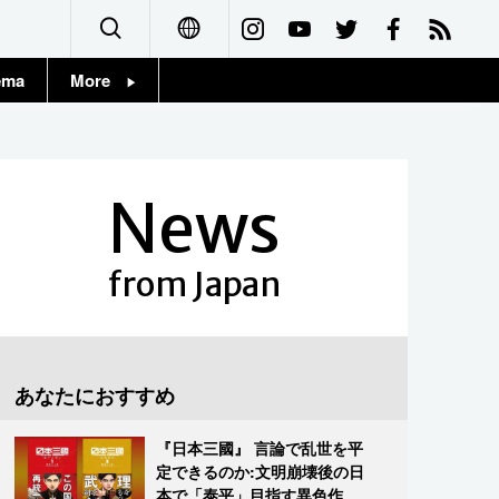
ema
More
English
Topics
简体字
Images
News
繁體字
People
Français
from Japan
東京
Español
お知らせ
العربية
あなたにおすすめ
Русский
『日本三國』 言論で乱世を平
定できるのか:文明崩壊後の日
本で「泰平」目指す異色作