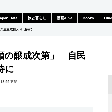
apan Data
旅と暮らし
動画/Live
Books
Cin
の連立政権入り期待に
頼の醸成次第」 自民
待に
0 18:55
更新