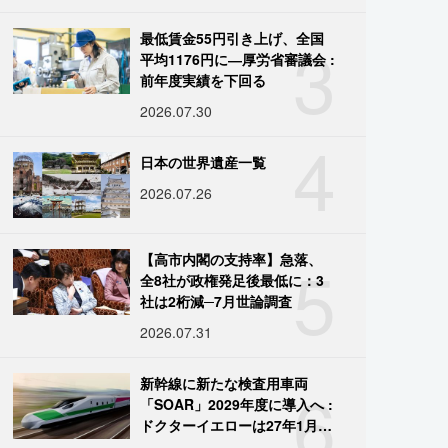
3
最低賃金55円引き上げ、全国
平均1176円に―厚労省審議会 :
前年度実績を下回る
2026.07.30
4
日本の世界遺産一覧
2026.07.26
5
【高市内閣の支持率】急落、
全8社が政権発足後最低に：3
社は2桁減─7月世論調査
2026.07.31
6
新幹線に新たな検査用車両
「SOAR」2029年度に導入へ :
ドクターイエローは27年1月に
引退