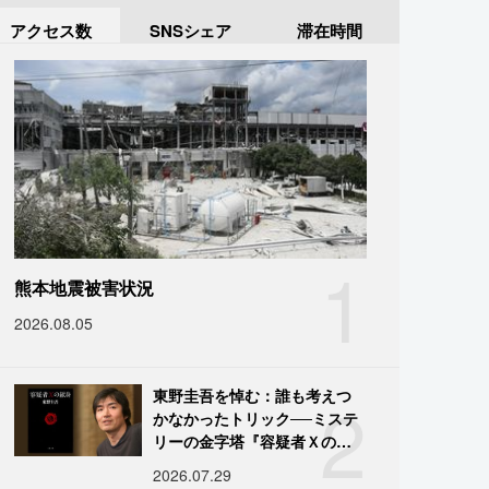
アクセス数
SNSシェア
滞在時間
1
熊本地震被害状況
2026.08.05
2
東野圭吾を悼む：誰も考えつ
かなかったトリック──ミステ
リーの金字塔『容疑者Ｘの献
身』の舞台裏
2026.07.29