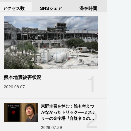
アクセス数
SNSシェア
滞在時間
1
熊本地震被害状況
2026.08.07
2
東野圭吾を悼む：誰も考えつ
かなかったトリック──ミステ
リーの金字塔『容疑者Ｘの献
身』の舞台裏
2026.07.29