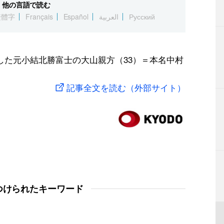
他の言語で読む
繁體字
Français
Español
العربية
Русский
した元小結北勝富士の大山親方（33）＝本名中村
記事全文を読む（外部サイト）
つけられたキーワード