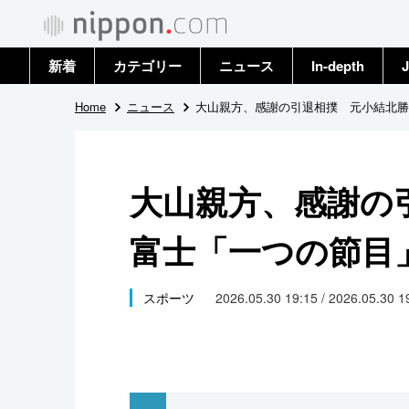
新着
カテゴリー
ニュース
In-depth
J
政治・外交
トップ
Home
ニュース
大山親方、感謝の引退相撲 元小結北勝
経済・ビジネス
アーカイブ
大山親方、感謝の
国際
富士「一つの節目
社会
文化
スポーツ
2026.05.30 19:15 / 2026.05.30 
科学・技術
暮らし