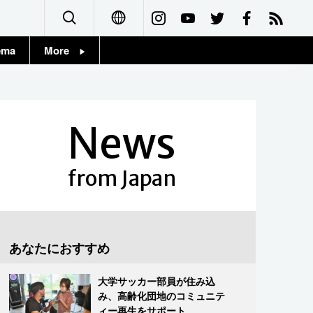
ema
More
English
Topics
简体字
Images
News
繁體字
People
Français
from Japan
東京
Español
お知らせ
العربية
あなたにおすすめ
Русский
大学サッカー部員が住み込
み、高齢化団地のコミュニテ
ィー再生をサポート