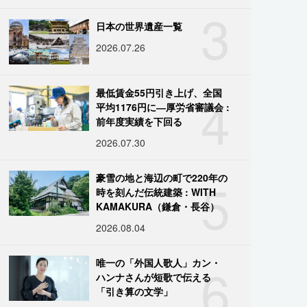
3
日本の世界遺産一覧
2026.07.26
4
最低賃金55円引き上げ、全国
平均1176円に―厚労省審議会 :
前年度実績を下回る
2026.07.30
5
豪雪の地と海辺の町で220年の
時を刻んだ伝統建築 : WITH
KAMAKURA（鎌倉・長谷）
2026.08.04
6
唯一の「外国人歌人」カン・
ハンナさんが短歌で伝える
「引き算の文学」