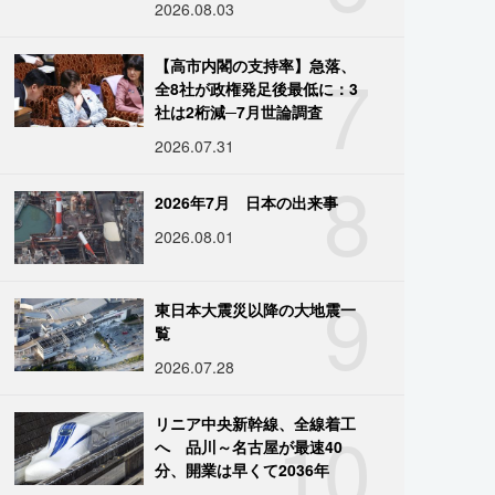
2026.08.03
7
【高市内閣の支持率】急落、
全8社が政権発足後最低に：3
社は2桁減─7月世論調査
2026.07.31
8
2026年7月 日本の出来事
2026.08.01
9
東日本大震災以降の大地震一
覧
2026.07.28
10
リニア中央新幹線、全線着工
へ 品川～名古屋が最速40
分、開業は早くて2036年