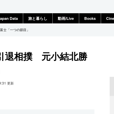
apan Data
旅と暮らし
動画/Live
Books
Cin
富士「一つの節目」
引退相撲 元小結北勝
」
19:31
更新