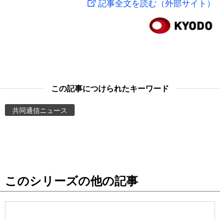
記事全文を読む（外部サイト）
スポーツ・東京2020
文化
動画/Live
科学・技術
Books
暮らし
Cinema
この記事につけられたキーワード
スポーツ・東京2020
Topics
共同通信ニュース
Images
People
このシリーズの他の記事
東京
お知らせ