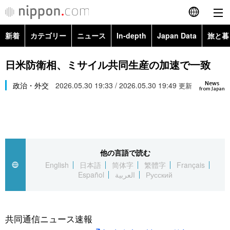
新着
カテゴリー
ニュース
In-depth
Japan Data
旅と暮
English
政治・外交
Topics
日米防衛相、ミサイル共同生産の加速で一致
简体字
News
経済・ビジネス
政治・外交
2026.05.30 19:33 / 2026.05.30 19:49
Images
更新
繁體字
from Japan
カテゴリー
国際・海外
People
Français
政治・外交
ニュース
社会
東京
Español
他の言語で読む
経済・ビジネス
トップ
In-depth
文化
お知らせ
English
日本語
简体字
繁體字
Français
العربية
Español
العربية
Русский
国際
アーカイブ
Japan Data
科学・技術
Русский
社会
旅と暮らし
暮らし
共同通信ニュース速報