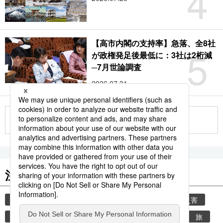
4
【高市内閣の支持率】急落、全8社
5
が政権発足後最低に：3社は2桁減
─7月世論調査
2026.07.31
もっと見る
注目のキーワード
共同通信ニュース
気象・災害
気象庁
災害
地震
津波
熊本
熊本地震
観光
旅