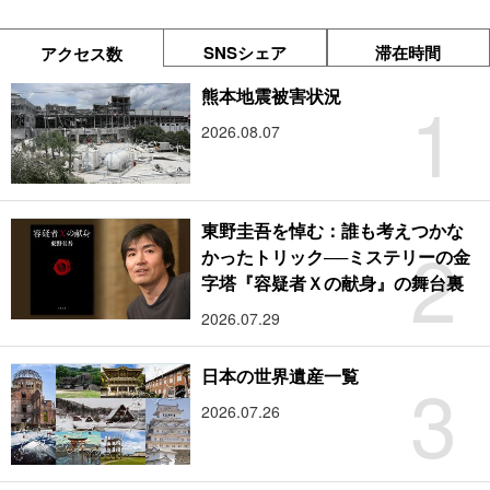
SNSシェア
滞在時間
アクセス数
1
熊本地震被害状況
2026.08.07
東野圭吾を悼む：誰も考えつかな
2
かったトリック──ミステリーの金
字塔『容疑者Ｘの献身』の舞台裏
2026.07.29
3
日本の世界遺産一覧
2026.07.26