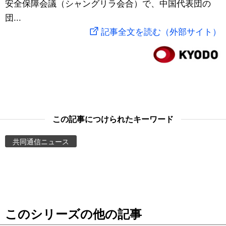
安全保障会議（シャングリラ会合）で、中国代表団の
スポーツ・東京2020
文化
動画/Live
団...
記事全文を読む（外部サイト）
科学・技術
Books
暮らし
Cinema
スポーツ・東京2020
Topics
この記事につけられたキーワード
Images
共同通信ニュース
People
東京
このシリーズの他の記事
お知らせ