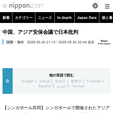
新着
カテゴリー
ニュース
In-depth
Japan Data
旅と暮
English
政治・外交
Topics
中国、アジア安保会議で日本批判
简体字
News
経済・ビジネス
国際・海外
2026.05.30 21:10 / 2026.05.30 22:44
Images
更新
繁體字
from Japan
カテゴリー
国際・海外
People
Français
政治・外交
ニュース
社会
東京
Español
他の言語で読む
経済・ビジネス
トップ
In-depth
文化
お知らせ
English
日本語
简体字
繁體字
Français
العربية
Español
العربية
Русский
国際
アーカイブ
Japan Data
科学・技術
Русский
社会
旅と暮らし
暮らし
【シンガポール共同】シンガポールで開催されたアジア