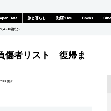
apan Data
旅と暮らし
動画/Live
Books
Cin
で4～6週間か
負傷者リスト 復帰ま
07:33
更新