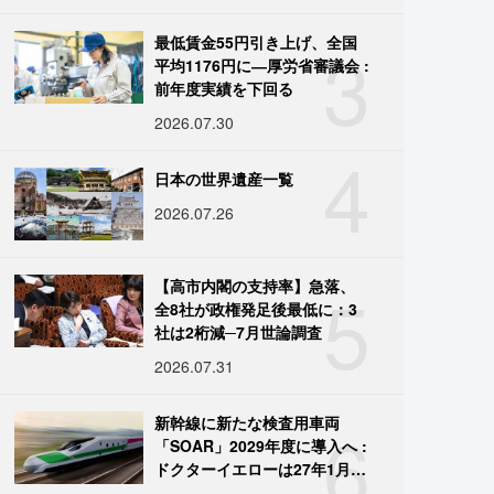
3
最低賃金55円引き上げ、全国
平均1176円に―厚労省審議会 :
前年度実績を下回る
2026.07.30
4
日本の世界遺産一覧
2026.07.26
5
【高市内閣の支持率】急落、
全8社が政権発足後最低に：3
社は2桁減─7月世論調査
2026.07.31
6
新幹線に新たな検査用車両
「SOAR」2029年度に導入へ :
ドクターイエローは27年1月に
引退