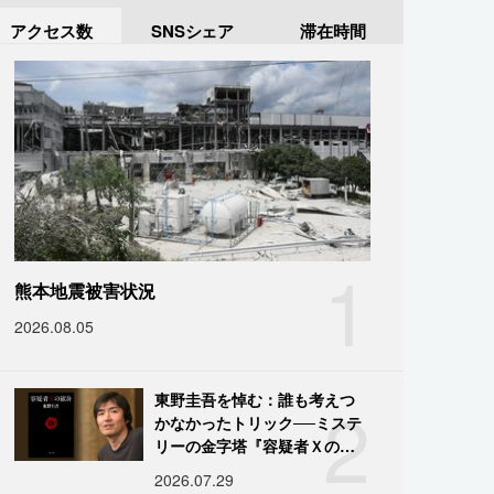
アクセス数
SNSシェア
滞在時間
1
熊本地震被害状況
2026.08.05
2
東野圭吾を悼む：誰も考えつ
かなかったトリック──ミステ
リーの金字塔『容疑者Ｘの献
身』の舞台裏
2026.07.29