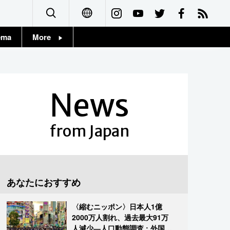
ema
More
English
Topics
简体字
Images
News
繁體字
People
Français
from Japan
東京
Español
お知らせ
العربية
あなたにおすすめ
Русский
〈縮むニッポン〉日本人1億
2000万人割れ、過去最大91万
人減少―人口動態調査 : 外国人