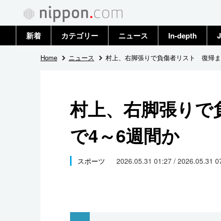
新着
カテゴリー
ニュース
In-depth
J
政治・外交
トップ
Home
ニュース
村上、右脚張りで負傷者リスト 復帰ま
経済・ビジネス
アーカイブ
村上、右脚張りで
国際
で4～6週間か
社会
文化
スポーツ
2026.05.31 01:27 / 2026.05.31 
科学・技術
暮らし