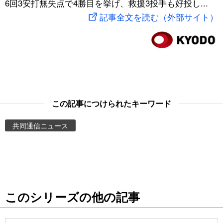
6回3安打無失点で4勝目を挙げ、救援3投手も好投し...
スポーツ・東京2020
文化
動画/Live
記事全文を読む（外部サイト）
科学・技術
Books
暮らし
Cinema
スポーツ・東京2020
Topics
この記事につけられたキーワード
共同通信ニュース
Images
People
東京
このシリーズの他の記事
お知らせ