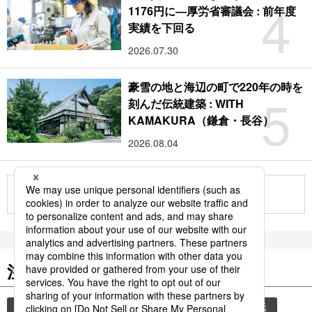
4
1176円に―厚労省審議会 : 前年度
実績を下回る
2026.07.30
豪雪の地と海辺の町で220年の時を
5
刻んだ伝統建築 : WITH
KAMAKURA（鎌倉・長谷）
2026.08.04
もっと見る
注目のキーワード
共同通信ニュース
気象・災害
災害
観光