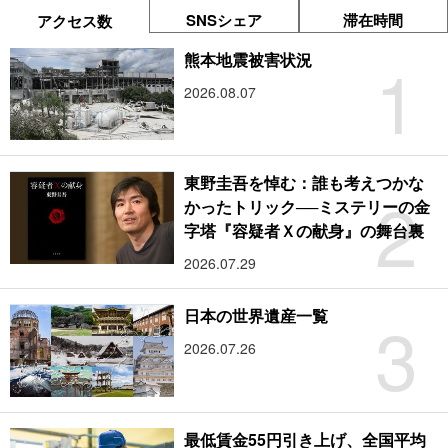
SNSシェア
滞在時間
アクセス数
1
熊本地震被害状況
2026.08.07
東野圭吾を悼む：誰も考えつかな
2
かったトリック──ミステリーの金
字塔『容疑者Ｘの献身』の舞台裏
2026.07.29
3
日本の世界遺産一覧
2026.07.26
最低賃金55円引き上げ、全国平均