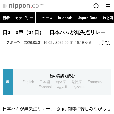
新着
カテゴリー
ニュース
In-depth
Japan Data
旅と暮
English
政治・外交
Topics
日3―0巨（31日） 日本ハムが無失点リレー
简体字
News
経済・ビジネス
スポーツ
2026.05.31 16:03 / 2026.05.31 16:19
Images
更新
繁體字
from Japan
カテゴリー
国際・海外
People
Français
政治・外交
ニュース
社会
東京
Español
他の言語で読む
経済・ビジネス
トップ
In-depth
文化
お知らせ
English
日本語
简体字
繁體字
Français
العربية
Español
العربية
Русский
国際
アーカイブ
Japan Data
科学・技術
Русский
社会
旅と暮らし
暮らし
日本ハムが無失点リレー。北山は制球に苦しみながらも