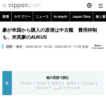
新着
カテゴリー
ニュース
In-depth
Japan Data
旅と暮
English
政治・外交
Topics
豪が米国から購入の原潜は中古艦 費用抑制
简体字
も、米英豪のAUKUS
経済・ビジネス
Images
繁體字
カテゴリー
News
国際・海外
2026.05.31 16:52 / 2026.05.31 17:09
更新
from Japan
国際・海外
People
Français
政治・外交
ニュース
社会
東京
Español
経済・ビジネス
トップ
In-depth
文化
お知らせ
العربية
他の言語で読む
English
日本語
简体字
繁體字
Français
国際
アーカイブ
Japan Data
科学・技術
Español
العربية
Русский
Русский
社会
旅と暮らし
暮らし