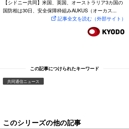
【シドニー共同】米国、英国、オーストラリア3カ国の
スポーツ・東京2020
文化
動画/Live
国防相は30日、安全保障枠組みAUKUS（オーカス...
記事全文を読む（外部サイト）
科学・技術
Books
暮らし
Cinema
スポーツ・東京2020
Topics
この記事につけられたキーワード
Images
共同通信ニュース
People
東京
このシリーズの他の記事
お知らせ