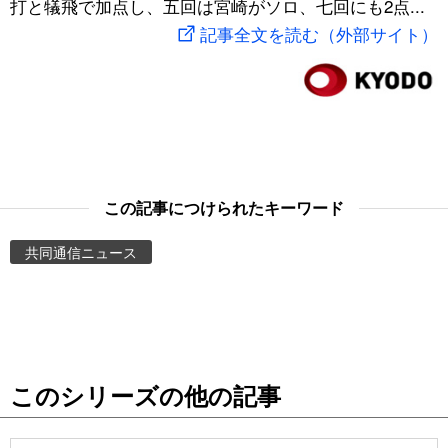
打と犠飛で加点し、五回は宮崎がソロ、七回にも2点...
スポーツ・東京2020
文化
動画/Live
記事全文を読む（外部サイト）
科学・技術
Books
暮らし
Cinema
スポーツ・東京2020
Topics
この記事につけられたキーワード
共同通信ニュース
Images
People
東京
このシリーズの他の記事
お知らせ