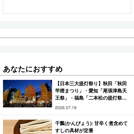
公式SNS
あなたにおすすめ
【日本三大提灯祭り】秋田「秋田
竿燈まつり」・愛知「尾張津島天
王祭」・福島「二本松の提灯祭
り」:おびただしい灯火が夜空を照
2026.07.18
らす光の祭典
干瓢(かんぴょう): 甘辛く煮含めて
すしの具材が定番