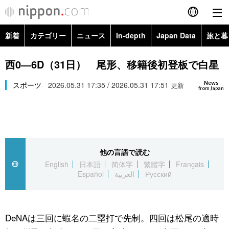
新着
カテゴリー
ニュース
In-depth
Japan Data
旅と暮
English
政治・外交
Topics
西0―6D（31日） 尾形、移籍後初登板で白星
简体字
News
経済・ビジネス
スポーツ
2026.05.31 17:35 / 2026.05.31 17:51
Images
更新
繁體字
from Japan
カテゴリー
国際・海外
People
Français
政治・外交
ニュース
社会
東京
Español
他の言語で読む
経済・ビジネス
トップ
In-depth
文化
お知らせ
English
日本語
简体字
繁體字
Français
العربية
Español
العربية
Русский
国際
アーカイブ
Japan Data
科学・技術
Русский
社会
旅と暮らし
暮らし
DeNAは三回に蝦名の二塁打で先制。四回は松尾の適時