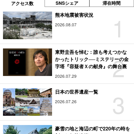
SNSシェア
滞在時間
アクセス数
1
熊本地震被害状況
2026.08.07
東野圭吾を悼む：誰も考えつかな
2
かったトリック──ミステリーの金
字塔『容疑者Ｘの献身』の舞台裏
2026.07.29
3
日本の世界遺産一覧
2026.07.26
豪雪の地と海辺の町で220年の時を