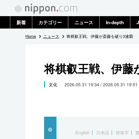
新着
カテゴリー
ニュース
In-depth
J
政治・外交
トップ
Home
ニュース
将棋叡王戦、伊藤が斎藤を破り3連覇
経済・ビジネス
アーカイブ
将棋叡王戦、伊藤
国際
社会
文化
2026.05.31 19:34 / 2026.05.31 19:51
文化
科学・技術
暮らし
English
日本語
简体字