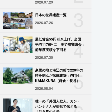
2026.07.29
3
日本の世界遺産一覧
2026.07.26
4
最低賃金55円引き上げ、全国
平均1176円に―厚労省審議会 :
前年度実績を下回る
2026.07.30
5
豪雪の地と海辺の町で220年の
時を刻んだ伝統建築 : WITH
KAMAKURA（鎌倉・長谷）
2026.08.04
6
唯一の「外国人歌人」カン・
ハンナさんが短歌で伝える
「引き算の文学」