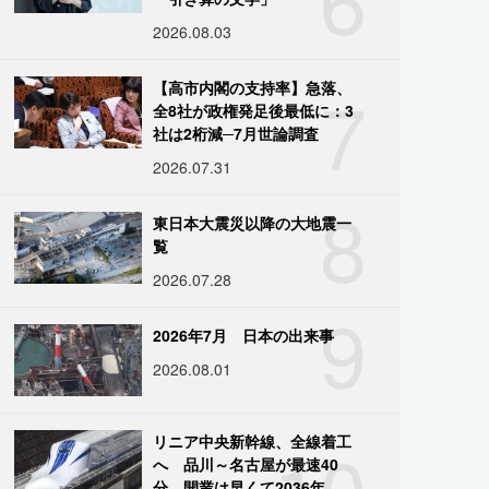
2026.08.03
7
【高市内閣の支持率】急落、
全8社が政権発足後最低に：3
社は2桁減─7月世論調査
2026.07.31
8
東日本大震災以降の大地震一
覧
2026.07.28
9
2026年7月 日本の出来事
2026.08.01
10
リニア中央新幹線、全線着工
へ 品川～名古屋が最速40
分、開業は早くて2036年