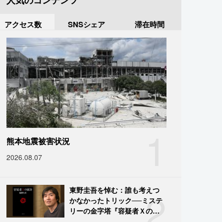
人気のコンテンツ
アクセス数
SNSシェア
滞在時間
1
熊本地震被害状況
2026.08.07
2
東野圭吾を悼む：誰も考えつ
かなかったトリック──ミステ
リーの金字塔『容疑者Ｘの献
身』の舞台裏