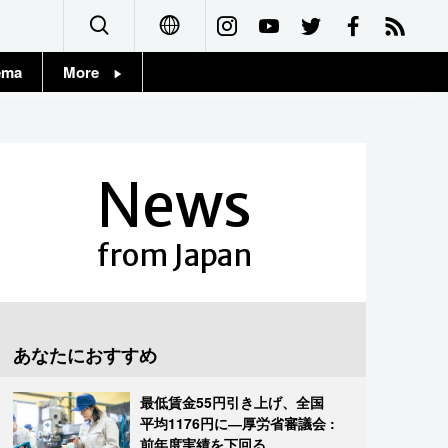
ema
More
English
Topics
简体字
Images
News
繁體字
People
Français
from Japan
東京
Español
お知らせ
العربية
あなたにおすすめ
Русский
最低賃金55円引き上げ、全国
平均1176円に―厚労省審議会 :
前年度実績を下回る