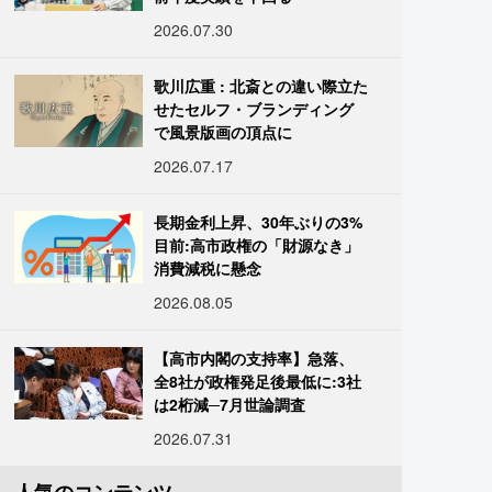
2026.07.30
歌川広重 : 北斎との違い際立た
せたセルフ・ブランディング
で風景版画の頂点に
2026.07.17
長期金利上昇、30年ぶりの3%
目前:高市政権の「財源なき」
消費減税に懸念
2026.08.05
【高市内閣の支持率】急落、
全8社が政権発足後最低に:3社
は2桁減─7月世論調査
2026.07.31