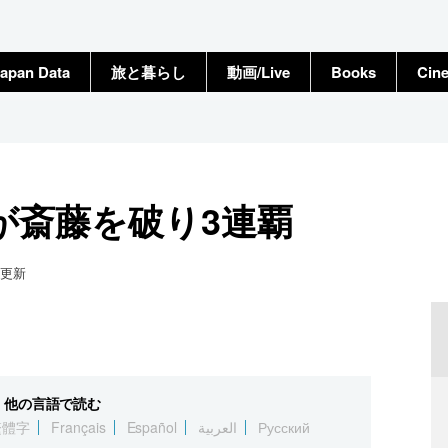
apan Data
旅と暮らし
動画/Live
Books
Cin
が斎藤を破り3連覇
更新
他の言語で読む
繁體字
Français
Español
العربية
Русский