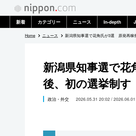
新着
カテゴリー
ニュース
In-depth
J
政治・外交
トップ
Home
ニュース
新潟県知事選で花角氏が3選 原発再稼
経済・ビジネス
アーカイブ
新潟県知事選で花
国際
後、初の選挙制す
社会
文化
政治・外交
2026.05.31 20:02 / 2026.06.0
科学・技術
暮らし