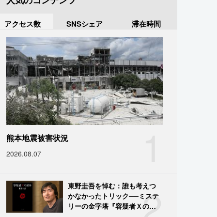
人気のコンテンツ
アクセス数
SNSシェア
滞在時間
1
熊本地震被害状況
2026.08.07
2
東野圭吾を悼む：誰も考えつ
かなかったトリック──ミステ
リーの金字塔『容疑者Ｘの献
身』の舞台裏