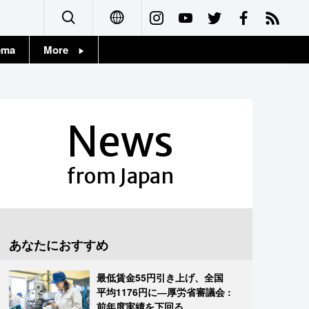
ema
More
English
Topics
简体字
Images
News
繁體字
People
Français
from Japan
東京
Español
お知らせ
العربية
あなたにおすすめ
Русский
最低賃金55円引き上げ、全国
平均1176円に―厚労省審議会 :
前年度実績を下回る