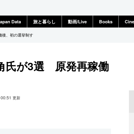
apan Data
旅と暮らし
動画/Live
Books
Cin
働後、初の選挙制す
角氏が3選 原発再稼働
1 00:51
更新