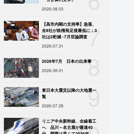
2026.08.03
7
【高市内閣の支持率】急落、
全8社が政権発足後最低に：3
社は2桁減─7月世論調査
2026.07.31
8
2026年7月 日本の出来事
2026.08.01
9
東日本大震災以降の大地震一
覧
2026.07.28
10
リニア中央新幹線、全線着工
へ 品川～名古屋が最速40
分、開業は早くて2036年