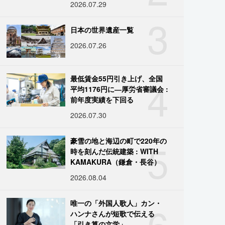
2026.07.29
3
日本の世界遺産一覧
2026.07.26
4
最低賃金55円引き上げ、全国
平均1176円に―厚労省審議会 :
前年度実績を下回る
2026.07.30
5
豪雪の地と海辺の町で220年の
時を刻んだ伝統建築 : WITH
KAMAKURA（鎌倉・長谷）
2026.08.04
6
唯一の「外国人歌人」カン・
ハンナさんが短歌で伝える
「引き算の文学」