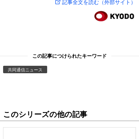
記事全文を読む（外部サイト）
スポーツ・東京2020
文化
動画/Live
科学・技術
Books
暮らし
Cinema
この記事につけられたキーワード
スポーツ・東京2020
Topics
共同通信ニュース
Images
People
このシリーズの他の記事
東京
お知らせ