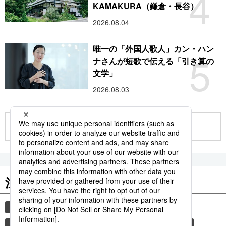
4
KAMAKURA（鎌倉・長谷）
2026.08.04
唯一の「外国人歌人」カン・ハン
5
ナさんが短歌で伝える「引き算の
文学」
2026.08.03
もっと見る
注目のキーワード
共同通信ニュース
国民栄誉賞
イチロー
サッカー
長嶋茂雄
羽生結弦
大谷翔平