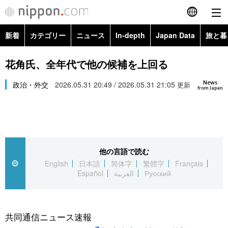
新着
カテゴリー
ニュース
In-depth
Japan Data
旅と暮
English
政治・外交
Topics
花角氏、全年代で他の候補を上回る
简体字
News
経済・ビジネス
政治・外交
2026.05.31 20:49 / 2026.05.31 21:05
Images
更新
繁體字
from Japan
カテゴリー
国際・海外
People
Français
政治・外交
ニュース
社会
東京
Español
他の言語で読む
経済・ビジネス
トップ
In-depth
文化
お知らせ
English
日本語
简体字
繁體字
Français
العربية
Español
العربية
Русский
国際
アーカイブ
Japan Data
科学・技術
Русский
社会
旅と暮らし
暮らし
共同通信ニュース速報