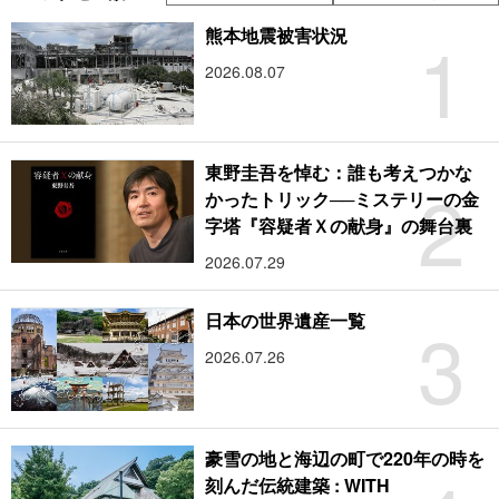
1
熊本地震被害状況
2026.08.07
東野圭吾を悼む：誰も考えつかな
2
かったトリック──ミステリーの金
字塔『容疑者Ｘの献身』の舞台裏
2026.07.29
3
日本の世界遺産一覧
2026.07.26
豪雪の地と海辺の町で220年の時を
刻んだ伝統建築 : WITH