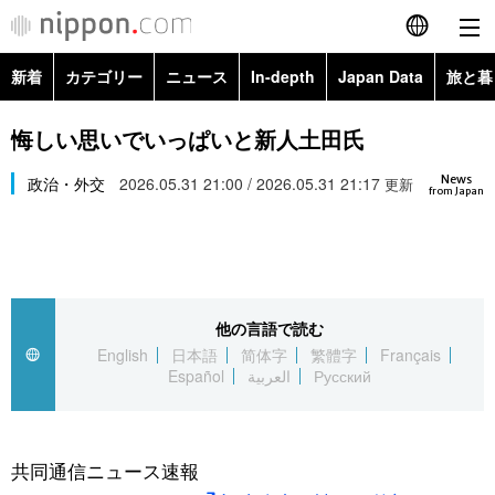
新着
カテゴリー
ニュース
In-depth
Japan Data
旅と暮
English
政治・外交
Topics
悔しい思いでいっぱいと新人土田氏
简体字
News
経済・ビジネス
政治・外交
2026.05.31 21:00 / 2026.05.31 21:17
Images
更新
繁體字
from Japan
カテゴリー
国際・海外
People
Français
政治・外交
ニュース
社会
東京
Español
他の言語で読む
経済・ビジネス
トップ
In-depth
文化
お知らせ
English
日本語
简体字
繁體字
Français
العربية
Español
العربية
Русский
国際
アーカイブ
Japan Data
科学・技術
Русский
社会
旅と暮らし
暮らし
共同通信ニュース速報