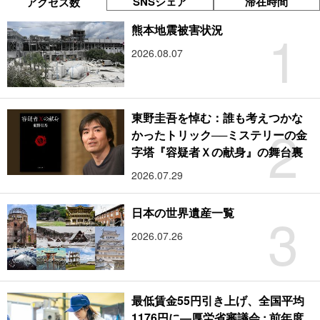
SNSシェア
滞在時間
アクセス数
1
熊本地震被害状況
2026.08.07
東野圭吾を悼む：誰も考えつかな
2
かったトリック──ミステリーの金
字塔『容疑者Ｘの献身』の舞台裏
2026.07.29
3
日本の世界遺産一覧
2026.07.26
最低賃金55円引き上げ、全国平均
1176円に―厚労省審議会 : 前年度