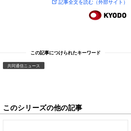
記事全文を読む（外部サイト）
スポーツ・東京2020
文化
動画/Live
科学・技術
Books
暮らし
Cinema
この記事につけられたキーワード
スポーツ・東京2020
Topics
共同通信ニュース
Images
People
このシリーズの他の記事
東京
お知らせ