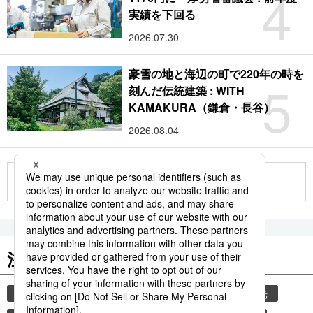
4
実績を下回る
2026.07.30
豪雪の地と海辺の町で220年の時を
5
刻んだ伝統建築 : WITH
KAMAKURA（鎌倉・長谷）
2026.08.04
もっと見る
注目のキーワード
共同通信ニュース
気象・災害
災害
観光