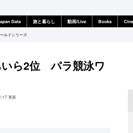
apan Data
旅と暮らし
動画/Live
Books
Cin
ワールドシリーズ
あいら2位 パラ競泳ワ
21:17
更新