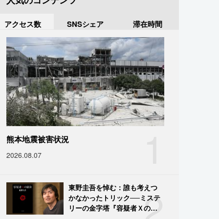
人気のコンテンツ
アクセス数
SNSシェア
滞在時間
1
熊本地震被害状況
2026.08.07
2
東野圭吾を悼む：誰も考えつ
かなかったトリック──ミステ
リーの金字塔『容疑者Ｘの献
身』の舞台裏