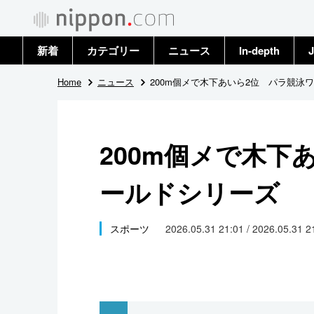
新着
カテゴリー
ニュース
In-depth
J
政治・外交
トップ
Home
ニュース
200m個メで木下あいら2位 パラ競泳
経済・ビジネス
アーカイブ
200m個メで木下
国際
ールドシリーズ
社会
文化
スポーツ
2026.05.31 21:01 / 2026.05.31 
科学・技術
暮らし