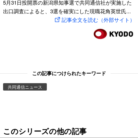
5月31日投開票の新潟県知事選で共同通信社が実施した
スポーツ・東京2020
文化
動画/Live
出口調査によると、3選を確実にした現職花角英世氏...
記事全文を読む（外部サイト）
科学・技術
Books
暮らし
Cinema
スポーツ・東京2020
Topics
この記事につけられたキーワード
Images
共同通信ニュース
People
東京
このシリーズの他の記事
お知らせ