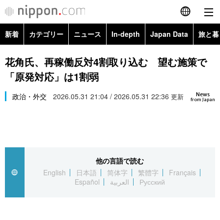
新着
カテゴリー
ニュース
In-depth
Japan Data
旅と暮
English
政治・外交
Topics
花角氏、再稼働反対4割取り込む 望む施策で
简体字
「原発対応」は1割弱
経済・ビジネス
Images
繁體字
カテゴリー
News
政治・外交
2026.05.31 21:04 / 2026.05.31 22:36
更新
from Japan
国際・海外
People
Français
政治・外交
ニュース
社会
東京
Español
経済・ビジネス
トップ
In-depth
文化
お知らせ
العربية
他の言語で読む
English
日本語
简体字
繁體字
Français
国際
アーカイブ
Japan Data
科学・技術
Español
العربية
Русский
Русский
社会
旅と暮らし
暮らし