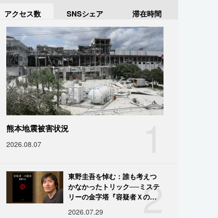
アクセス数
SNSシェア
滞在時間
1
熊本地震被害状況
2026.08.07
2
東野圭吾を悼む：誰も考えつ
かなかったトリック──ミステ
リーの金字塔『容疑者Ｘの献
身』の舞台裏
2026.07.29