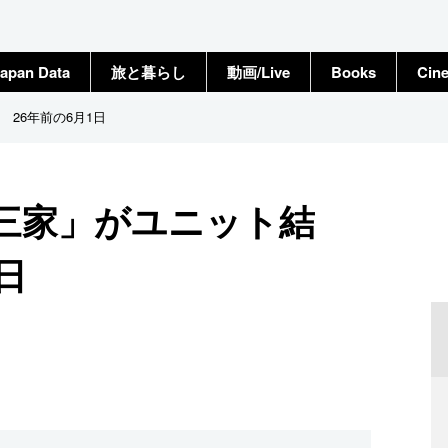
apan Data
旅と暮らし
動画/Live
Books
Cin
26年前の6月1日
三家」がユニット結
日