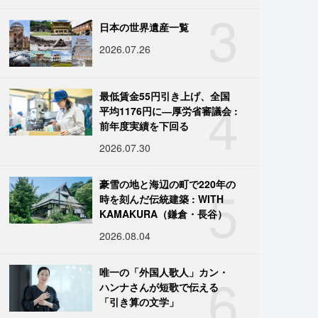
3
日本の世界遺産一覧
2026.07.26
4
最低賃金55円引き上げ、全国
平均1176円に―厚労省審議会 :
前年度実績を下回る
2026.07.30
5
豪雪の地と海辺の町で220年の
時を刻んだ伝統建築 : WITH
KAMAKURA（鎌倉・長谷）
2026.08.04
6
唯一の「外国人歌人」カン・
ハンナさんが短歌で伝える
「引き算の文学」