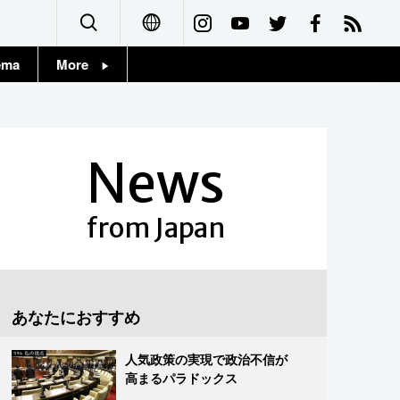
ema
More
English
Topics
简体字
Images
News
繁體字
People
Français
from Japan
東京
Español
お知らせ
العربية
あなたにおすすめ
Русский
人気政策の実現で政治不信が
高まるパラドックス