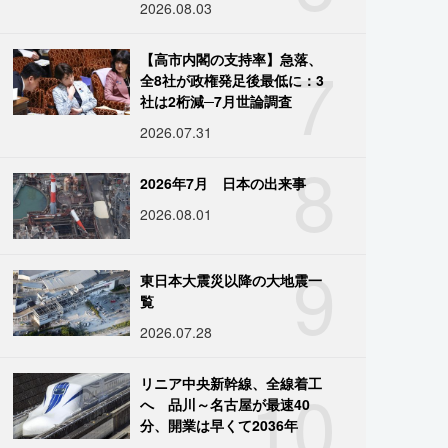
2026.08.03
7
【高市内閣の支持率】急落、
全8社が政権発足後最低に：3
社は2桁減─7月世論調査
2026.07.31
8
2026年7月 日本の出来事
2026.08.01
9
東日本大震災以降の大地震一
覧
2026.07.28
10
リニア中央新幹線、全線着工
へ 品川～名古屋が最速40
分、開業は早くて2036年