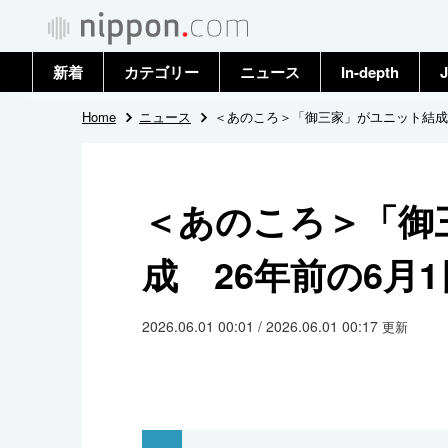
新着
カテゴリー
ニュース
In-depth
J
政治・外交
トップ
Home
ニュース
＜あのころ＞「御三家」がユニット結成 
経済・ビジネス
アーカイブ
＜あのころ＞「御
国際
成 26年前の6月1
社会
文化
2026.06.01 00:01 / 2026.06.01 00:17
更新
科学・技術
暮らし