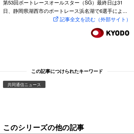
第53回ボートレースオールスター（SG）最終日は31
スポーツ・東京2020
文化
動画/Live
日、静岡県湖西市のボートレース浜名湖で6選手によ...
記事全文を読む（外部サイト）
科学・技術
Books
暮らし
Cinema
スポーツ・東京2020
Topics
この記事につけられたキーワード
Images
共同通信ニュース
People
東京
このシリーズの他の記事
お知らせ