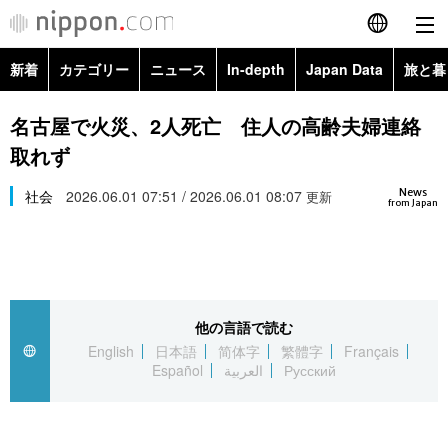
新着
カテゴリー
ニュース
In-depth
Japan Data
旅と暮
English
政治・外交
Topics
名古屋で火災、2人死亡 住人の高齢夫婦連絡
简体字
取れず
経済・ビジネス
Images
繁體字
カテゴリー
News
社会
2026.06.01 07:51 / 2026.06.01 08:07
更新
from Japan
国際・海外
People
Français
政治・外交
ニュース
社会
東京
Español
経済・ビジネス
トップ
In-depth
文化
お知らせ
العربية
他の言語で読む
English
日本語
简体字
繁體字
Français
国際
アーカイブ
Japan Data
科学・技術
Español
العربية
Русский
Русский
社会
旅と暮らし
暮らし