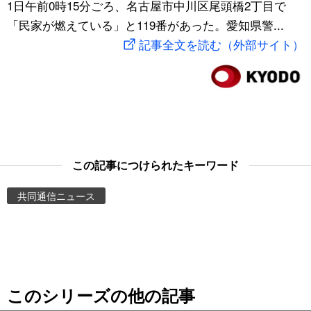
1日午前0時15分ごろ、名古屋市中川区尾頭橋2丁目で
スポーツ・東京2020
文化
動画/Live
「民家が燃えている」と119番があった。愛知県警...
記事全文を読む（外部サイト）
科学・技術
Books
暮らし
Cinema
スポーツ・東京2020
Topics
この記事につけられたキーワード
Images
共同通信ニュース
People
東京
このシリーズの他の記事
お知らせ