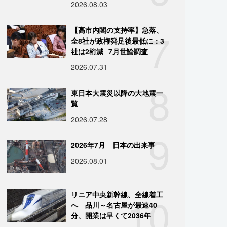
2026.08.03
7
【高市内閣の支持率】急落、
全8社が政権発足後最低に：3
社は2桁減─7月世論調査
2026.07.31
8
東日本大震災以降の大地震一
覧
2026.07.28
9
2026年7月 日本の出来事
2026.08.01
10
リニア中央新幹線、全線着工
へ 品川～名古屋が最速40
分、開業は早くて2036年