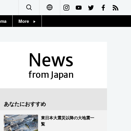
ema
More
English
Topics
简体字
Images
News
繁體字
People
Français
from Japan
東京
Español
お知らせ
العربية
あなたにおすすめ
Русский
東日本大震災以降の大地震一
覧