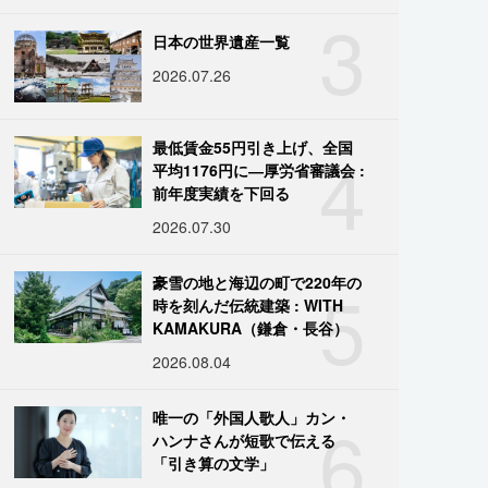
3
日本の世界遺産一覧
2026.07.26
4
最低賃金55円引き上げ、全国
平均1176円に―厚労省審議会 :
前年度実績を下回る
2026.07.30
5
豪雪の地と海辺の町で220年の
時を刻んだ伝統建築 : WITH
KAMAKURA（鎌倉・長谷）
2026.08.04
6
唯一の「外国人歌人」カン・
ハンナさんが短歌で伝える
「引き算の文学」