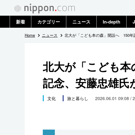
新着
カテゴリー
ニュース
In-depth
J
政治・外交
トップ
Home
ニュース
北大が「こども本の森」開設へ 150
経済・ビジネス
アーカイブ
北大が「こども本の
国際
記念、安藤忠雄氏
社会
文化
文化
旅と暮らし
2026.06.01 09:08 / 
科学・技術
暮らし