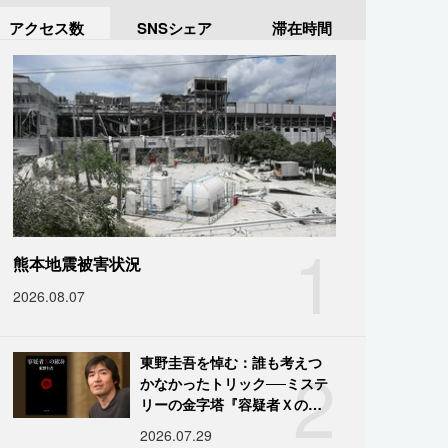
アクセス数
SNSシェア
滞在時間
1
熊本地震被害状況
2026.08.07
2
東野圭吾を悼む：誰も考えつ
かなかったトリック──ミステ
リーの金字塔『容疑者Ｘの献
身』の舞台裏
2026.07.29