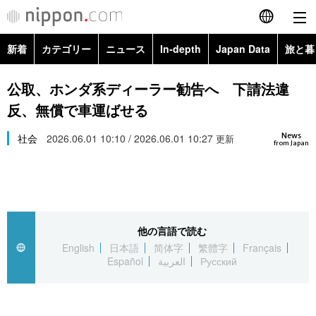
新着
カテゴリー
ニュース
In-depth
Japan Data
旅と暮
English
政治・外交
Topics
公取、ホンダ系ディーラー勧告へ 下請法違
简体字
反、無償で車運ばせる
経済・ビジネス
Images
繁體字
カテゴリー
News
社会
2026.06.01 10:10 / 2026.06.01 10:27
更新
from Japan
国際・海外
People
Français
政治・外交
ニュース
社会
東京
Español
経済・ビジネス
トップ
In-depth
文化
お知らせ
العربية
他の言語で読む
English
日本語
简体字
繁體字
Français
国際
アーカイブ
Japan Data
科学・技術
Español
العربية
Русский
Русский
社会
旅と暮らし
暮らし