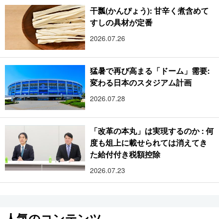
干瓢(かんぴょう): 甘辛く煮含めて
すしの具材が定番
2026.07.26
猛暑で再び高まる「ドーム」需要:
変わる日本のスタジアム計画
2026.07.28
「改革の本丸」は実現するのか : 何
度も俎上に載せられては消えてき
た給付付き税額控除
2026.07.23
人気のコンテンツ