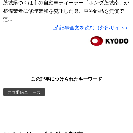
茨城県つくば市の自動車ディーラー「ホンダ茨城南」が
スポーツ・東京2020
文化
動画/Live
整備業者に修理業務を委託した際、車や部品を無償で
運...
科学・技術
Books
記事全文を読む（外部サイト）
暮らし
Cinema
スポーツ・東京2020
Topics
Images
この記事につけられたキーワード
共同通信ニュース
People
東京
お知らせ