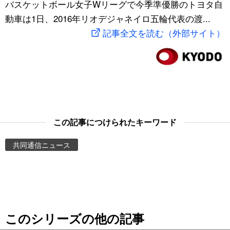
バスケットボール女子Wリーグで今季準優勝のトヨタ自
スポーツ・東京2020
文化
動画/Live
動車は1日、2016年リオデジャネイロ五輪代表の渡...
記事全文を読む（外部サイト）
科学・技術
Books
暮らし
Cinema
スポーツ・東京2020
Topics
この記事につけられたキーワード
Images
共同通信ニュース
People
東京
このシリーズの他の記事
お知らせ