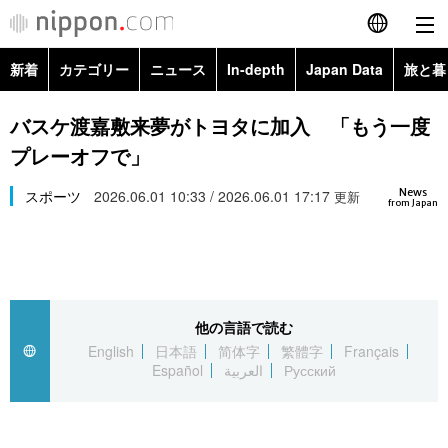
新着
カテゴリー
ニュース
In-depth
Japan Data
旅と暮
English
政治・外交
Topics
バスケ渡嘉敷来夢がトヨタに加入 「もう一度
简体字
プレーオフで」
経済・ビジネス
Images
繁體字
カテゴリー
News
スポーツ
2026.06.01 10:33 / 2026.06.01 17:17
更新
from Japan
国際・海外
People
Français
政治・外交
ニュース
社会
東京
Español
経済・ビジネス
トップ
In-depth
文化
お知らせ
العربية
他の言語で読む
English
日本語
简体字
繁體字
Français
国際
アーカイブ
Japan Data
科学・技術
Español
العربية
Русский
Русский
社会
旅と暮らし
暮らし