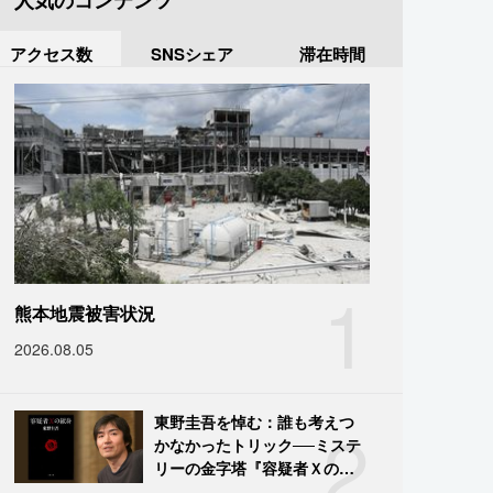
人気のコンテンツ
アクセス数
SNSシェア
滞在時間
1
熊本地震被害状況
2026.08.05
2
東野圭吾を悼む：誰も考えつ
かなかったトリック──ミステ
リーの金字塔『容疑者Ｘの献
身』の舞台裏