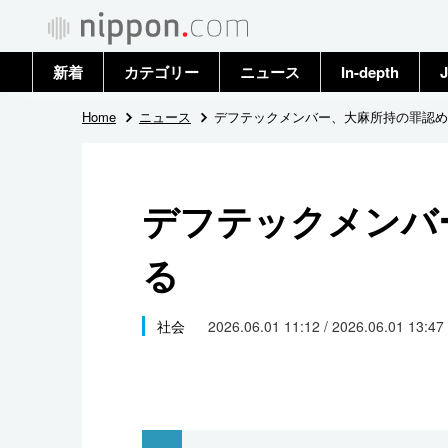
新着
カテゴリー
ニュース
In-depth
J
政治・外交
トップ
Home
ニュース
デフテックメンバー、大麻所持の罪認め
経済・ビジネス
アーカイブ
デフテックメンバ
国際
る
社会
文化
社会
2026.06.01 11:12 / 2026.06.01 13:47
科学・技術
暮らし