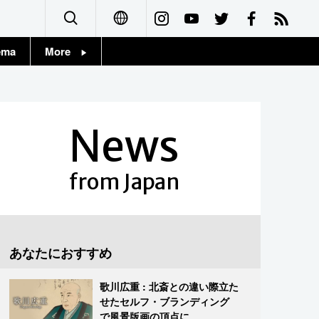
ema
More
English
Topics
简体字
Images
News
繁體字
People
Français
from Japan
東京
Español
お知らせ
العربية
あなたにおすすめ
Русский
歌川広重 : 北斎との違い際立た
せたセルフ・ブランディング
で風景版画の頂点に