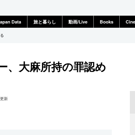
apan Data
旅と暮らし
動画/Live
Books
Cin
る
ー、大麻所持の罪認め
更新