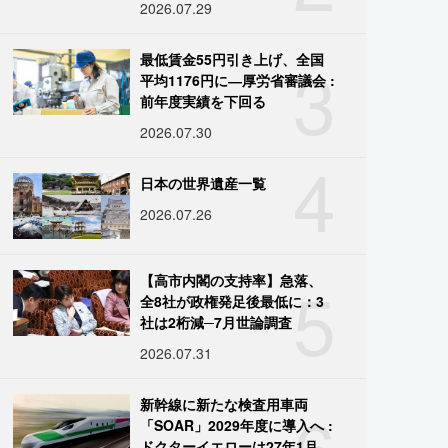
2026.07.29
3
最低賃金55円引き上げ、全国
平均1176円に―厚労省審議会 :
前年度実績を下回る
2026.07.30
4
日本の世界遺産一覧
2026.07.26
5
【高市内閣の支持率】急落、
全8社が政権発足後最低に：3
社は2桁減─7月世論調査
2026.07.31
6
新幹線に新たな検査用車両
「SOAR」2029年度に導入へ :
ドクターイエローは27年1月に