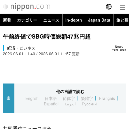
新着
カテゴリー
ニュース
In-depth
Japan Data
旅と暮
English
政治・外交
Topics
午前終値でSBG時価総額47兆円超
简体字
News
経済・ビジネス
経済・ビジネス
Images
繁體字
from Japan
2026.06.01 11:40 / 2026.06.01 11:57
更新
カテゴリー
国際・海外
People
Français
政治・外交
ニュース
社会
東京
Español
経済・ビジネス
トップ
In-depth
他の言語で読む
文化
お知らせ
العربية
English
日本語
简体字
繁體字
Français
Español
العربية
Русский
国際
アーカイブ
Japan Data
科学・技術
Русский
社会
旅と暮らし
暮らし
共同通信ニュース速報