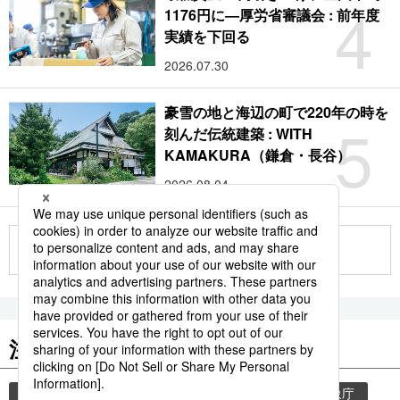
4
1176円に―厚労省審議会 : 前年度
実績を下回る
2026.07.30
豪雪の地と海辺の町で220年の時を
5
刻んだ伝統建築 : WITH
KAMAKURA（鎌倉・長谷）
2026.08.04
もっと見る
注目のキーワード
共同通信ニュース
気象・災害
災害
気象庁