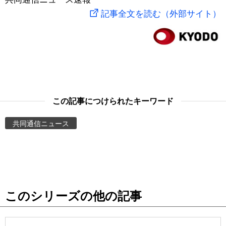
記事全文を読む（外部サイト）
スポーツ・東京2020
文化
動画/Live
科学・技術
Books
暮らし
Cinema
この記事につけられたキーワード
スポーツ・東京2020
Topics
共同通信ニュース
Images
People
東京
このシリーズの他の記事
お知らせ