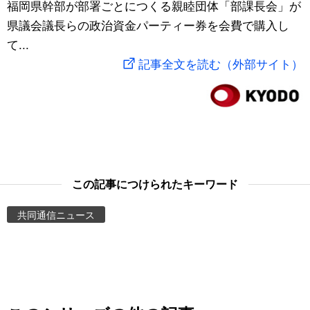
福岡県幹部が部署ごとにつくる親睦団体「部課長会」が
スポーツ・東京2020
文化
動画/Live
県議会議長らの政治資金パーティー券を会費で購入し
て...
科学・技術
Books
記事全文を読む（外部サイト）
暮らし
Cinema
スポーツ・東京2020
Topics
Images
この記事につけられたキーワード
共同通信ニュース
People
東京
お知らせ