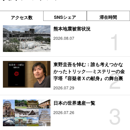
SNSシェア
滞在時間
アクセス数
1
熊本地震被害状況
2026.08.07
東野圭吾を悼む：誰も考えつかな
2
かったトリック──ミステリーの金
字塔『容疑者Ｘの献身』の舞台裏
2026.07.29
3
日本の世界遺産一覧
2026.07.26