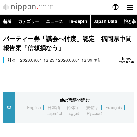
新着
カテゴリー
ニュース
In-depth
Japan Data
旅と暮
English
政治・外交
Topics
パーティー券「議会へ忖度」認定 福岡県中間
简体字
報告案「信頼損なう」
経済・ビジネス
Images
繁體字
カテゴリー
News
社会
2026.06.01 12:23 / 2026.06.01 12:39
更新
from Japan
国際・海外
People
Français
政治・外交
ニュース
社会
東京
Español
経済・ビジネス
トップ
In-depth
文化
お知らせ
العربية
他の言語で読む
English
日本語
简体字
繁體字
Français
国際
アーカイブ
Japan Data
科学・技術
Español
العربية
Русский
Русский
社会
旅と暮らし
暮らし