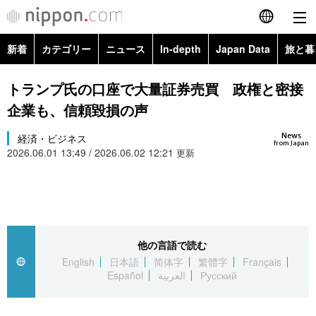
新着
カテゴリー
ニュース
In-depth
Japan Data
旅と暮
English
政治・外交
Topics
トランプ氏の口座で大量証券売買 政権と密接
简体字
企業も、信頼毀損の声
経済・ビジネス
Images
繁體字
カテゴリー
News
経済・ビジネス
from Japan
2026.06.01 13:49 / 2026.06.02 12:21
国際・海外
更新
People
Français
政治・外交
ニュース
社会
東京
Español
経済・ビジネス
トップ
In-depth
文化
お知らせ
العربية
他の言語で読む
国際
アーカイブ
Japan Data
科学・技術
English
日本語
简体字
繁體字
Français
Русский
Español
العربية
Русский
社会
旅と暮らし
暮らし