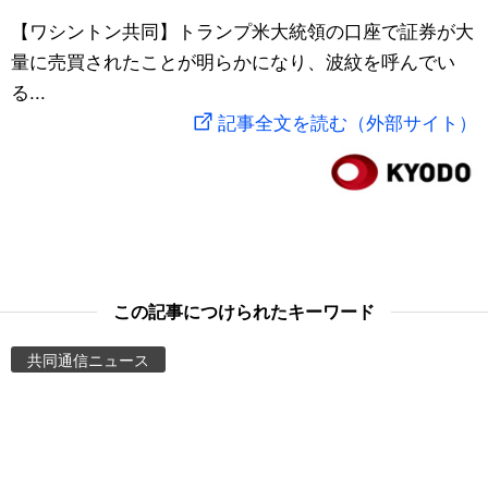
スポーツ・東京2020
【ワシントン共同】トランプ米大統領の口座で証券が大
文化
動画/Live
量に売買されたことが明らかになり、波紋を呼んでい
る...
科学・技術
Books
記事全文を読む（外部サイト）
暮らし
Cinema
スポーツ・東京2020
Topics
Images
この記事につけられたキーワード
People
共同通信ニュース
東京
お知らせ