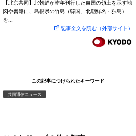
【北京共同】北朝鮮が昨年刊行した自国の領土を示す地
スポーツ・東京2020
文化
動画/Live
図や書籍に、島根県の竹島（韓国、北朝鮮名・独島）
を...
科学・技術
Books
記事全文を読む（外部サイト）
暮らし
Cinema
スポーツ・東京2020
Topics
Images
この記事につけられたキーワード
共同通信ニュース
People
東京
お知らせ