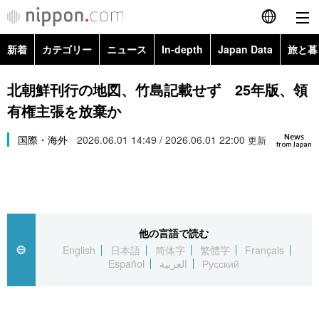
新着
カテゴリー
ニュース
In-depth
Japan Data
旅と暮
English
政治・外交
Topics
北朝鮮刊行の地図、竹島記載せず 25年版、領
简体字
有権主張を放棄か
経済・ビジネス
Images
繁體字
カテゴリー
News
国際・海外
2026.06.01 14:49 / 2026.06.01 22:00
更新
from Japan
国際・海外
People
Français
政治・外交
ニュース
社会
東京
Español
経済・ビジネス
トップ
In-depth
文化
お知らせ
العربية
他の言語で読む
English
日本語
简体字
繁體字
Français
国際
アーカイブ
Japan Data
科学・技術
Español
العربية
Русский
Русский
社会
旅と暮らし
暮らし