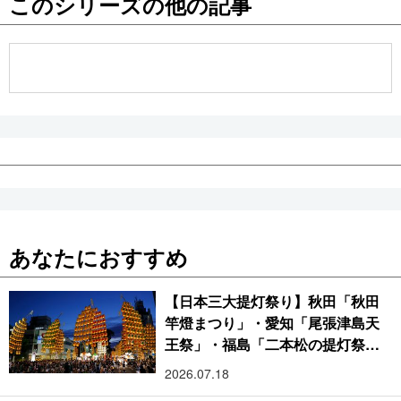
このシリーズの他の記事
公式SNS
あなたにおすすめ
【日本三大提灯祭り】秋田「秋田
竿燈まつり」・愛知「尾張津島天
王祭」・福島「二本松の提灯祭
り」:おびただしい灯火が夜空を照
2026.07.18
らす光の祭典